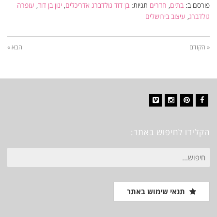
פורסם ב:
בתים
,
חדרים
תגיות:
בן דוד גולדברג אדריכלים
,
ינון בן דוד
,
עופרה
גולדברג
,
עיצוב בירושלים
« הקודם
הבא »
Vimeo
Instagram
Pinterest
Facebook
הקלידו לחיפוש באתר:
חיפוש
עבור:
תנאי שימוש באתר