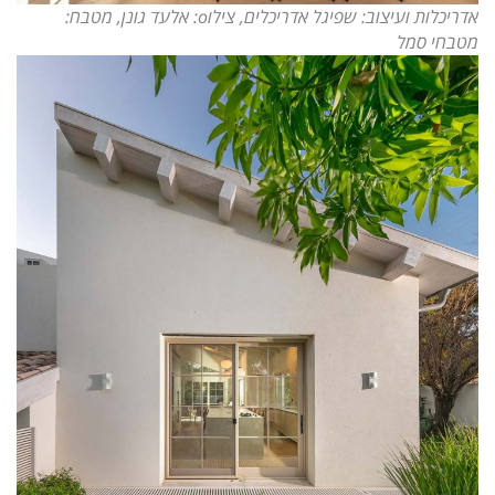
אדריכלות ועיצוב: שפיגל אדריכלים, צילוo: אלעד גונן, מטבח:
מטבחי סמל