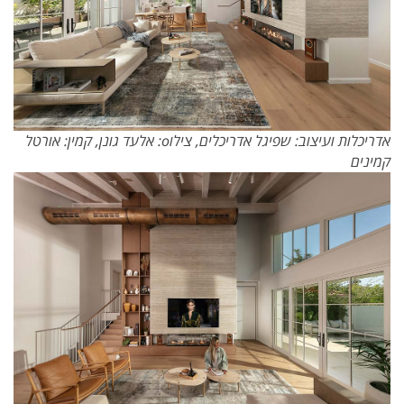
אדריכלות ועיצוב: שפיגל אדריכלים, צילוo: אלעד גונן, קמין: אורטל
קמינים