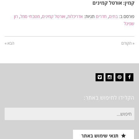
קמין: אורטל קמינים
פורסם ב:
בתים
,
חדרים
תגיות:
אדריכלות
,
אורטל קמינים
,
מטבחי סמל
,
רון
שפיגל
« הקודם
הבא »
Vimeo
Instagram
Pinterest
Facebook
הקלידו לחיפוש באתר:
חיפוש
עבור:
תנאי שימוש באתר