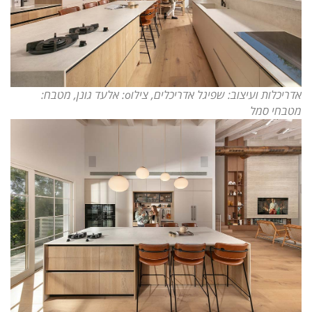
אדריכלות ועיצוב: שפיגל אדריכלים, צילוo: אלעד גונן, מטבח:
מטבחי סמל