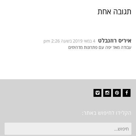
תגובה אחת
איריס רוזנבלט
4 במאי 2019 בשעה 2:26 pm
עבודה מאד יפה עם פתרונות מדהימים
Vimeo
Instagram
Pinterest
Facebook
הקלידו לחיפוש באתר:
חיפוש
עבור: