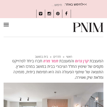
חיפוש
>>לחיפוש באתר:
עבור:
Vimeo
Instagram
Pinterest
Facebook
תפרי
ראשי
»
חדרים
»
בית במושב
המעצבת
קרן גרוס
והמעצבת
תמר מרוז
חברו ביחד לפרוייקט
מקסים של שיפוץ החלל הציבורי בבית במושב במרכז הארץ.
התוצאה של שיתוף הפעולה הזה היא חמימות ביתית, מזמינה
ומלאת שיק ואווירה.