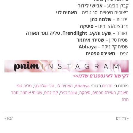
קבלן מבצע –
אבישי לידור
ריצופים חיפויים וסניטריה –
האחים לוי
וילונות –
שלמה כהן
מרבצים/הדומים –
סיטקה
תאורה –
שקע ותקע, Trendlight, טליה גופי תאורה
שטיח סלון –
שטיחי איתמר
שטיח קליניקה –
Abhaya
טפט –
מאיירס טפטים
לקישור לאינסטגרם שלנו>>
פורסם ב:
חדרים
תגיות:
Abahya
,
האחים לוי
,
טלי יאלונצקי
,
טליה גופי
תאורה
,
מאיירס טפטים
,
סיטקה
,
עיצוב כפרי
,
קרן גרוס
,
שטיחי איתמר
,
תמר
מרוז
« הקודם
הבא »