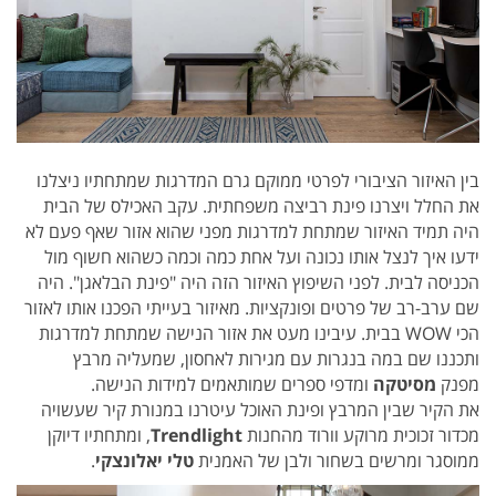
בין האיזור הציבורי לפרטי ממוקם גרם המדרגות שמתחתיו ניצלנו
את החלל ויצרנו פינת רביצה משפחתית. עקב האכילס של הבית
היה תמיד האיזור שמתחת למדרגות מפני שהוא אזור שאף פעם לא
ידעו איך לנצל אותו נכונה ועל אחת כמה וכמה כשהוא חשוף מול
הכניסה לבית. לפני השיפוץ האיזור הזה היה "פינת הבלאגן". היה
שם ערב-רב של פרטים ופונקציות. מאיזור בעייתי הפכנו אותו לאזור
הכי WOW בבית. עיבינו מעט את אזור הנישה שמתחת למדרגות
ותכננו שם במה בנגרות עם מגירות לאחסון, שמעליה מרבץ
מפנק
מסיטקה
ומדפי ספרים שמותאמים למידות הנישה.
את הקיר שבין המרבץ ופינת האוכל עיטרנו במנורת קיר שעשויה
מכדור זכוכית מרוקע וורוד מהחנות
Trendlight
, ומתחתיו דיוקן
ממוסגר ומרשים בשחור ולבן של האמנית
טלי יאלונצקי
.