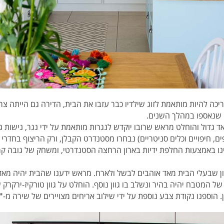
ה להיות מותאמת לזוג שילדיו כבר עזבו את הבית, הדירה גם הייתה צרי
 שנאספו במהלך השנים.
גדול והוחלט מראש שרובו יוקדש לנגרות מותאמת על ידי נגר, נישות גבס,
פים, חיפויים וכלים סניטריים) נבחרו מסטנדרט הקבלן, ורק הריצוף בחדרי
ו באמצעות החלפת ידיות בארון הרחצה הסטנדרטי, ומשחק של גובה קרמ
וון שבעלי הבית מאד אוהבים לבשל ולארח. מראש ידענו שהבית יהיה מאד 
של המטבח יהיה בהיר ונשלב בו גוון נוסף. הוחלט על גוון טורקיז-ירקרק 
 הוספנו נקודת צבע נוספת על ידי שילוב אריחים מצויירים של שירה מ-
"