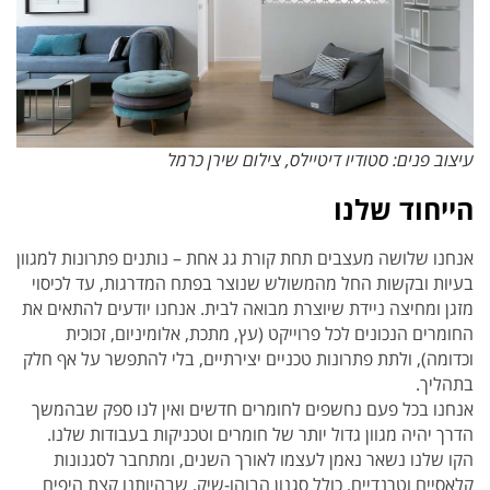
עיצוב פנים: סטודיו דיטיילס, צילום שירן כרמל
הייחוד שלנו
אנחנו שלושה מעצבים תחת קורת גג אחת – נותנים פתרונות למגוון
בעיות ובקשות החל מהמשולש שנוצר בפתח המדרגות, עד לכיסוי
מזגן ומחיצה ניידת שיוצרת מבואה לבית.
אנחנו יודעים להתאים את
החומרים הנכונים לכל פרוייקט (עץ, מתכת, אלומיניום, זכוכית
וכדומה), ולתת פתרונות טכניים יצירתיים, בלי להתפשר על אף חלק
בתהליך.
אנחנו בכל פעם נחשפים לחומרים חדשים ואין לנו ספק שבהמשך
הדרך יהיה מגוון גדול יותר של חומרים וטכניקות בעבודות שלנו.
הקו שלנו נשאר נאמן לעצמו לאורך השנים, ומתחבר לסגנונות
קלאסיים וטרנדיים, כולל סגנון הבוהו-שיק, שבהיותנו קצת היפים