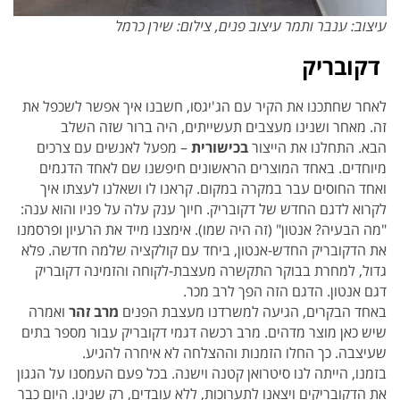
עיצוב: ענבר ותמר עיצוב פנים, צילום: שירן כרמל
דקובריק
לאחר שחתכנו את הקיר עם הג'יגסו, חשבנו איך אפשר לשכפל את
זה. מאחר ושנינו מעצבים תעשייתים, היה ברור שזה השלב
הבא.
התחלנו את הייצור
בכישורית
– מפעל לאנשים עם צרכים
מיוחדים. באחד המוצרים הראשונים חיפשנו שם לאחד הדגמים
ואחד החוסים עבר במקרה במקום. קראנו לו ושאלנו לעצתו איך
לקרוא לדגם החדש של דקובריק. חיוך ענק עלה על פניו והוא ענה:
"מה הבעיה? אנטון" (זה היה שמו). אימצנו מייד את הרעיון ופרסמנו
את הדקובריק החדש-אנטון, ביחד עם קולקציה שלמה חדשה. פלא
גדול, למחרת בבוקר התקשרה מעצבת-לקוחה והזמינה דקובריק
דגם אנטון. הדגם הזה הפך לרב מכר.
באחד הבקרים, הגיעה למשרדנו מעצבת הפנים
מרב זהר
ואמרה
שיש כאן מוצר מדהים. מרב רכשה דגמי דקובריק עבור מספר בתים
שעיצבה. כך החלו הזמנות וההצלחה לא איחרה להגיע.
בזמנו, הייתה לנו סיטרואן קטנה וישנה. בכל פעם העמסנו על הגגון
את הדקובריקים ויצאנו לתערוכות, ללא עובדים, רק שנינו.
היום כבר