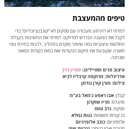
טיפים מהמעצבת
למדתי לא להרתע מעבודה עם ספקים לא "קונבנציונליים",כדי
לקבל את המענה הנדרש לפרויקט. למדתי את החשיבות בקבלת
החלטות עיצוביות כמה שיותר מוקדם בתהליך, לרבות בחירת גופי
תאורה שקובעת את מיקום הנקודות ואת כמות נקודות המאור
שנרצה.
עיצוב פנים וסטיילינג:
מעיין
רויך
אדריכלות: מרוקסה קרבליו לביא
צילום: מורן קורן גודמן
קבלן:
אבו ראפע ג'מאל בע"מ
מהנדס:
מריו שוקרון
מפקח:
נדב טופז
גג קורות חשופות:
גגות גמלא
אלומיניום:
כוכב אלומיניום
מטבח וארון כניסה:
נגריית שיק