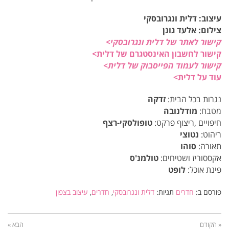
עיצוב: דלית ונגרובסקי
צילום: אלעד גונן
קישור לאתר של דלית ונגרובסקי>
קישור לחשבון האינסטגרם של דלית>
קישור לעמוד הפייסבוק של דלית>
עוד על דלית>
נגרות בכל הבית:
זדקה
מטבח:
מודלנובה
חיפויים ,ריצוף פרקט:
טופולסקי-רצף
ריהוט:
נטוצי
תאורה:
סוהו
אקססוריז ושטיחים:
טולמנ'ס
פינת אוכל:
לופט
פורסם ב:
חדרים
תגיות:
דלית ונגרובסקי
,
חדרים
,
עיצוב בצפון
« הקודם
הבא »