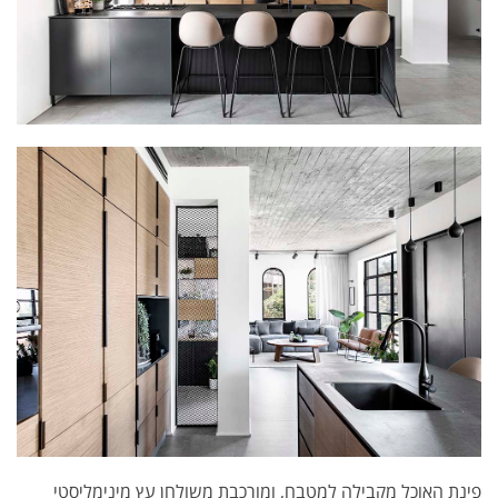
פינת האוכל מקבילה למטבח, ומורכבת משולחן עץ מינימליסטי