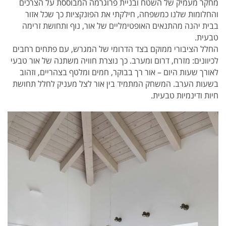
מחקר מעמיק של השטח ובניית פרוגרמה המבוססת על הצרכים
והחלומות שלנו כמשפחה, חילקתי את הפונקציות כך שכל אזור
בבית יהנה מהתנאים האופטימליים של אור, נוף ותחושת זרימה
טבעית.
החלל הציבורי ממוקם בצד הדרומי של המגרש, עם פתחים רחבים
לכיוונים: מזרח, דרום ומערב. כך נוצרת חוויה משתנה של אור טבעי
לאורך שעות היום – אור רך בבוקר, חמים ומלטף בצהריים, וזהוב
בשעות הערב. המשחק המתמיד בין אור לצל מעניק לחלל תחושת
חיות ודינמיות טבעית.