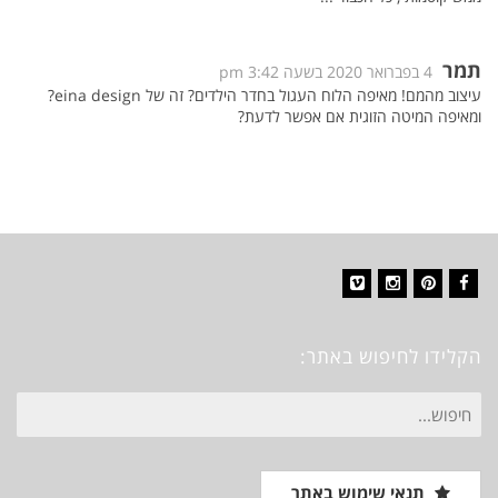
תמר
4 בפברואר 2020 בשעה 3:42 pm
עיצוב מהמם! מאיפה הלוח העגול בחדר הילדים? זה של eina design?
ומאיפה המיטה הזוגית אם אפשר לדעת?
Vimeo
Instagram
Pinterest
Facebook
הקלידו לחיפוש באתר:
חיפוש
עבור:
תנאי שימוש באתר