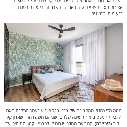
לאבזר את חדרי האמבטיה והשירותים שקיבלנו כמו 3 קופסאות
אפורות חסרות אופי ובעזרת אביזרים שנבחרו בקפידה הפכנו
לנעימים ומזמינים.
וממה הכי נהנו? מהתמונה שקיבלנו מגל ושגיא לאחר התקנת הארון
והדבקת הטפט בחדר השינה שלהם. שניהם חששו מאד שארון קיר
שחור (
ריביירה
) יסגור את החדר ויגרום לו להרגיש קטן, הם חיכו עד