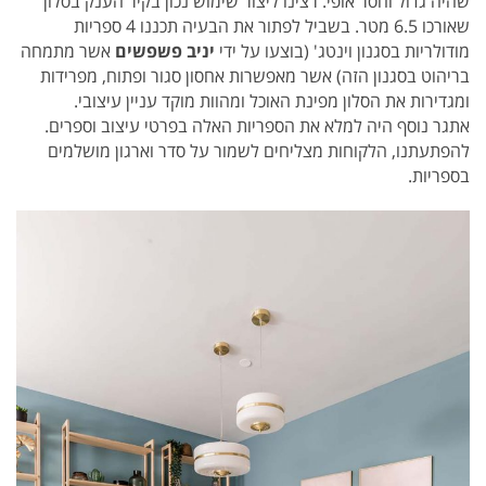
שהיה גדול וחסר אופי. רצינו ליצור שימוש נכון בקיר הענק בסלון
שאורכו 6.5 מטר. בשביל לפתור את הבעיה תכננו 4 ספריות
מודולריות בסגנון וינטג' (בוצעו על ידי
יניב פשפשים
אשר מתמחה
בריהוט בסגנון הזה) אשר מאפשרות אחסון סגור ופתוח, מפרידות
ומגדירות את הסלון מפינת האוכל ומהוות מוקד עניין עיצובי.
אתגר נוסף היה למלא את הספריות האלה בפרטי עיצוב וספרים.
להפתעתנו, הלקוחות מצליחים לשמור על סדר וארגון מושלמים
בספריות.