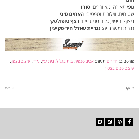
גופי תאורה ומאווררים:
סוהו
שטיחים, ווילונות וטפטים:
האחים סיני
ריצוף, חיפוי, כלים סניטריים:
רצף טופולסקי
נגרות ומשרבייה:
נגריית עאדל חיר-פקיעין
פורסם ב:
חדרים
תגיות:
אביב סנפיר
,
בית בגליל
,
בית עץ
,
גליל
,
עיצוב בצפון
,
עיצוב פנים בצפון
« הקודם
הבא »
Vimeo
Instagram
Pinterest
Facebook