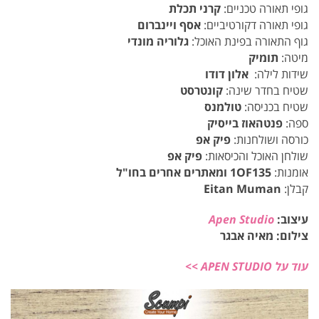
גופי תאורה טכניים:
קרני תכלת
גופי תאורה דקורטיביים:
אסף ויינברום
גוף התאורה בפינת האוכל:
גלוריה מונדי
מיטה:
תומיק
שידות לילה:
אלון דודו
שטיח בחדר שינה:
קונטרסט
שטיח בכניסה:
טולמנס
ספה:
פנטהאוז בייסיק
כורסה ושולחנות:
פיק אפ
שולחן האוכל והכיסאות:
פיק אפ
אומנות:
1OF135
ומאתרים אחרים בחו"ל
קבלן:
Eitan Muman
עיצוב:
Apen Studio
צילום: מאיה אבגר
עוד על APEN STUDIO >>