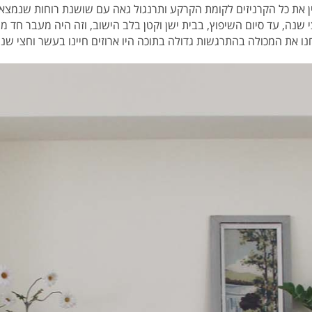
 את כל הקרניזים לקומת הקרקע ותרנגול גאה עם שושנת רוחות שנמצא 
שנה, עד סיום השיפוץ, בבית ישן וקטן בלב הישוב, וזה היה מעבר חד מ
ו את המכולה בהתרגשות גדולה בתוכה היו ארוזים חיינו בעשר וחצי שני