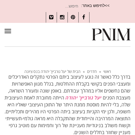
חיפוש
>>לחיפוש באתר:
עבור:
Vimeo
Instagram
Pinterest
Facebook
תפרי
ראשי
»
חדרים
»
הבית של יעל גורביץ' יהודה בנס ציונה
בדרך כלל כאשר זה נוגע לעיצוב ביתם הפרטי נתקלים האדריכלים
ומעצבי הפנים בקושי בקבלת ההחלטות, בגלל מגוון האפשרויות
שהם נחשפים אליו במהלך עבודתם. באופן שונה ומעורר השראה,
מעצבת הפנים
יעל גורביץ' יהודה
הייתה מחוברת לאמת העיצובית
שלה, בלי להיות מוסטת ממנת היתר של התוכן העיצובי שאליו היא
חשופה, ולכן ימי הקניות בעיצוב ביתה הפרטי היו מהירים ותכליתיים.
התוצאה המרהיבה והייחודית שהתקבלה היא מראה גולמי-תעשייתי
וקשוח משולב בניגודיות מעניינת של רוך וחמימות עם מוטיב גרפי
מעניין שחוזר בחללים השונים.