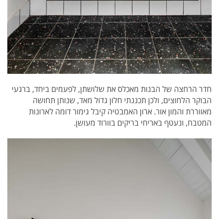
חדר הרחצה של הבנות מאכלס את שלושתן, לפעמים ביחד, ברגעי
הבוקר הלחוצים, ולכן תכננתי חלון גדול מאד, שנותן תחושה
מאווררת והמון אור. ארון האמבטיה קיבל גימור דומה לארונות
המטבח, ונעטף באריחי בריקים בוורוד מעושן.