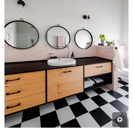
גלילה
לראש
העמוד