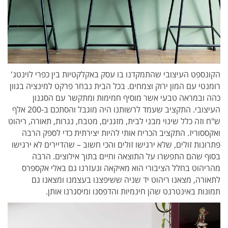
הקונספט העיצובי שהתמקדנו בו עסק באקלקטיות בין כפרי לוינטג'
רומנטי עם המון ירוק וצמחים. בכל הבית נבחר פרקט למינציה בגוון
כהה ובמראה טבעי אשר מוסיף חמימות ומתקשר עם הסגנון
העיצובי. התקציב שעמד לרשותנו היה מוגבל והסתכם ב-200 אלף
ש"ח וזה כלל שינוי מבני לבית, מזגנים, מטבח, נגרות, תאורה, ריהוט
ואקססוריז. התקציב הכריח אותי להיות יצירתית כדי לספק הרבה
פתרונות זולים, שלא ירגישו זולים והכי חשוב – שהדיירים לא ירגישו
בסוף שהם התפשרו על התוצאה וחיים בתוך אילוצים. הרבה
מהריהוט בחלל הציבורי הוא מאיקאה ונעזרנו גם באלי אקספרס
לתאורה, מצאנו ריהוט יד שניה ששיפצנו בעצמנו ומצאנו גם
תמונות באינטרנט שהן חינמיות והדפסנו ומיסגרנו אותן.