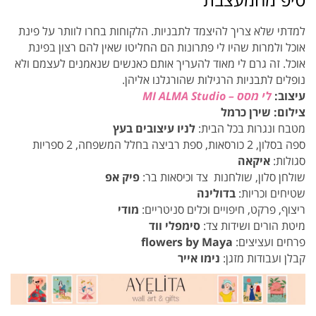
למדתי שלא צריך להיצמד לתבניות. הלקוחות בחרו לוותר על פינת
אוכל ולמרות שהיו לי פתרונות הם החליטו שאין להם רצון בפינת
אוכל. זה גרם לי מאוד להעריך אותם כאנשים שנאמנים לעצמם ולא
נופלים לתבניות הרגילות שהורגלנו אליהן.
עיצוב:
לי מסס – MI ALMA Studio
צילום: שירן כרמל
מטבח ונגרות בכל הבית:
לניו עיצובים בעץ
ספה בסלון, 2 כורסאות, ספת רביצה בחלל המשפחה, 2 ספריות
סגולות:
איקאה
שולחן סלון, שולחנות צד וכיסאות בר:
פיק אפ
שטיחים וכריות:
בדולינה
ריצוף, פרקט, חיפויים וכלים סניטריים:
מודי
מיטת הורים ושידות צד:
סימפלי ווד
פרחים ועציצים:
flowers by Maya
קבלן ועבודות מזגן:
נימו אייר