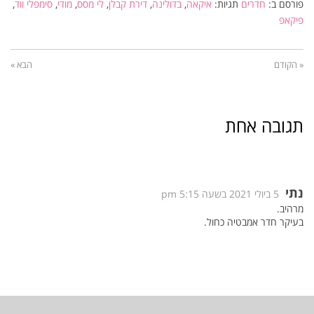
פורסם ב:
חדרים
תגיות:
איקאה
,
בדולינה
,
דירת קבלן
,
לי מסס
,
מודי
,
סימפלי ווד
,
פיקאפ
« הקודם
הבא »
תגובה אחת
נתי
5 ביולי 2021 בשעה 5:15 pm
מרהיב.
בעיקר חדר אמבטיה כחול.