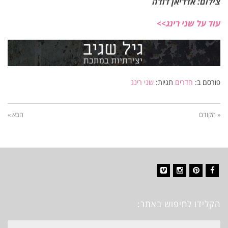
צילום: אדריאן דודה
עוד על שני רינג>>
פורסם ב:
חדרים
תגיות:
שני רינג
« הקודם
הבא »
Vimeo
Instagram
Pinterest
Facebook
הקלידו לחיפוש באתר:
חיפוש