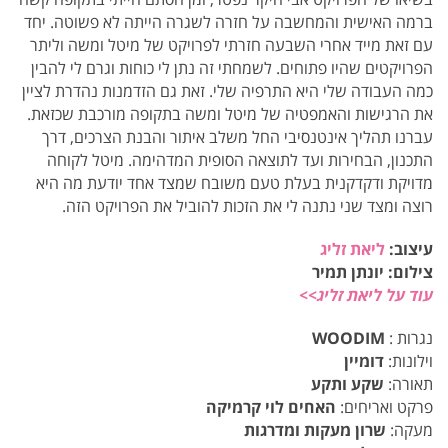
ברמה האישית והמחשבה על חזרה לשגרה הייתה לא פשוטה. יחד
עם זאת מייד אחרי השבעה חזרתי לפרויקט של מיטל ומשה וליתר
הפרויקטים שהיו פתוחים. לשמחתי זה נתן לי כוחות וגרם לי להבין
כמה העבודה שלי היא התרפיה שלי. זאת גם הזדמנות נהדרת לציין
את הרגישות והאמפטיה של מיטל ומשה בתקופה מורכבת שכזאת.
עברנו תהליך אינטנסיבי החל משלב איתור והבנת הצרכים, דרך
התכנון, הבחירות ועד לתוצאה הסופית המדהימה. מיטל לקוחה
מדויקת ודקדקנית בעלת טעם משובח שמצד אחד יודעת מה היא
רוצה ומצד שני נתנה לי את הזכות להוביל את הפרויקט הזה.
עיצוב:
ליאת זליג
צילום: יונתן תמיר
עוד על ליאת זליג>>
נגרות :
WOODIM
וילונות:
דומיין
תאורה:
שקע ותקע
פרקט ואריחים:
האחים לוי קרמיקה
מעקה:
שרון מעקות ומדרגות