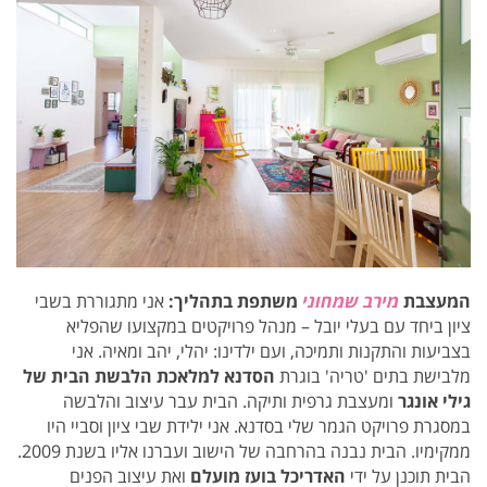
המעצבת
מירב שמחוני
משתפת בתהליך:
אני מתגוררת בשבי
ציון ביחד עם בעלי יובל – מנהל פרויקטים במקצועו שהפליא
בצביעות והתקנות ותמיכה, ועם ילדינו: יהלי, יהב ומאיה. אני
מלבישת בתים 'טריה' בוגרת
הסדנא למלאכת הלבשת הבית של
גילי אונגר
ומעצבת גרפית ותיקה. הבית עבר עיצוב והלבשה
במסגרת פרויקט הגמר שלי בסדנא. אני ילידת שבי ציון וסביי היו
ממקימיו.
הבית נבנה בהרחבה של הישוב ועברנו אליו בשנת 2009.
הבית תוכנן על ידי
האדריכל בועז מועלם
ואת עיצוב הפנים