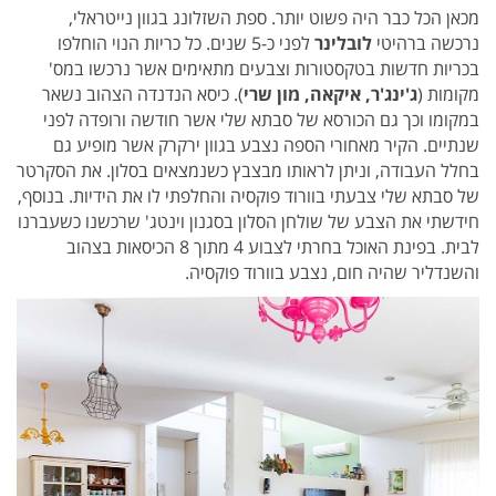
מכאן הכל כבר היה פשוט יותר.
ספת השזלונג בגוון נייטראלי,
נרכשה ברהיטי
לובלינר
לפני כ-5 שנים. כל כריות הנוי הוחלפו
בכריות חדשות בטקסטורות וצבעים מתאימים אשר נרכשו במס'
מקומות (
ג'ינג'ר, איקאה, מון שרי
). כיסא הנדנדה הצהוב נשאר
במקומו וכך גם הכורסא של סבתא שלי אשר חודשה ורופדה לפני
שנתיים. הקיר מאחורי הספה נצבע בגוון ירקרק אשר מופיע גם
בחלל העבודה, וניתן לראותו מבצבץ כשנמצאים בסלון. את הסקרטר
של סבתא שלי צבעתי בוורוד פוקסיה והחלפתי לו את הידיות. בנוסף,
חידשתי את הצבע של שולחן הסלון בסגנון וינטג' שרכשנו כשעברנו
לבית. בפינת האוכל בחרתי לצבוע 4 מתוך 8 הכיסאות בצהוב
והשנדליר שהיה חום, נצבע בוורוד פוקסיה.