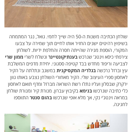
שולחן הכתיבה משנות ה-50 היה שייך לחמי. גואל, נגר המתמחה
בשיפוץ רהיטים ישנים החזיר אותו לחיים תוך שמירה על צבעו
המקורי, הוספת מגירה שהייתה חסרה והחלפת ידיות.
לשולחן
צירפתי כיסא וינטג’ שנרכש
בענתיקונטיינר
ונשלח לשרי
ממון שרי
לצביעה וריפוד מחדש בבד קטיפה ססגוני. יחידת מדפים המשלבת
עץ וברזל נרכשה
בגלריה המקסיקנית
במשגב ונתלתה על הקיר
לאחסון ספרי העיצוב שלי.
הקיר מאחורי השולחן נצבע באותו גוון
ירקרק שבסלון ועליו נתלו רשת השראה מברזל ומדף תואם לאחסון
כלי כתיבה שנרכשו
בנימא
בקיבוץ עברון.
מנורת קיר ומנורת שולחן
במראה וינטג’י נקי, אך מלא אופי שנרכשו
בהום סנטר
התווספו
לחגיגה.