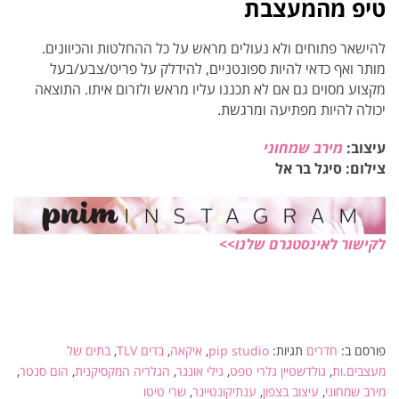
טיפ מהמעצבת
להישאר פתוחים ולא נעולים מראש על כל ההחלטות והכיוונים.
מותר ואף כדאי להיות ספונטניים, להידלק על פריט/צבע/בעל
מקצוע מסוים גם אם לא תכננו עליו מראש ולזרום איתו. התוצאה
יכולה להיות מפתיעה ומרגשת.
עיצוב:
מירב שמחוני
צילום: סיגל בר אל
לקישור לאינסטגרם שלנו>>
פורסם ב:
חדרים
תגיות:
pip studio
,
איקאה
,
בדים TLV
,
בתים של
מעצבים.ות
,
גולדשטיין גלרי טפט
,
גילי אונגר
,
הגלריה המקסיקנית
,
הום סנטר
,
מירב שמחוני
,
עיצוב בצפון
,
ענתיקונטיינר
,
שרי טיטו