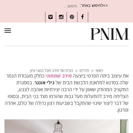
חיפוש
>>לחיפוש באתר:
עבור:
Vimeo
Instagram
Pinterest
Facebook
תפרי
ראשי
»
חדרים
»
הבית של מירב ויובל בשבי ציון
את עיצוב ביתה הפרטי ביצעה
מירב שמחוני
כחלק מעבודת הגמר
שלה בסדנא למלאכת הלבשת הבית של
גילי אונגר
. במסגרת
התקציב המהודק שאוזן על ידי הרבה יצירתיות ואהבה לצבע,
הצליחה מירב להתעלות מעל גבות שהורמו מצד בני הבית, ובסופו
של דבר ליצור
שינוי שהתקבל בשביעות רצון גדולה של כולם, אהדה
ופרגון.