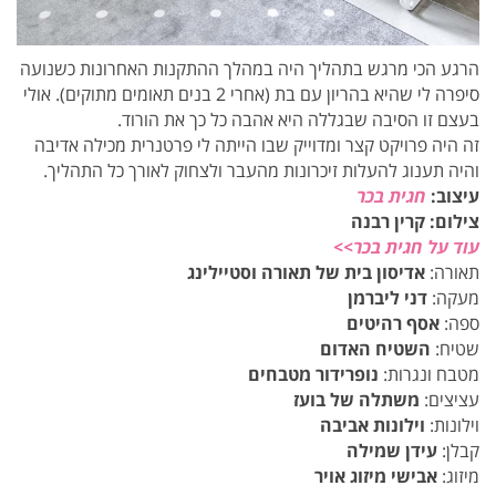
הרגע הכי מרגש בתהליך היה במהלך ההתקנות האחרונות כשנועה
סיפרה לי שהיא בהריון עם בת (אחרי 2 בנים תאומים מתוקים). אולי
בעצם זו הסיבה שבגללה היא אהבה כל כך את הורוד.
זה היה פרויקט קצר ומדוייק שבו הייתה לי פרטנרית מכילה אדיבה
והיה תענוג להעלות זיכרונות מהעבר ולצחוק לאורך כל התהליך.
עיצוב:
חגית בכר
צילום: קרין רבנה
עוד על חגית בכר>>
תאורה:
אדיסון בית של תאורה וסטיילינג
מעקה:
דני ליברמן
ספה:
אסף רהיטים
שטיח:
השטיח האדום
מטבח ונגרות:
נופרידור מטבחים
עציצים:
משתלה של בועז
וילונות:
וילונות אביבה
קבלן:
עידן שמילה
מיזוג:
אבישי מיזוג אויר