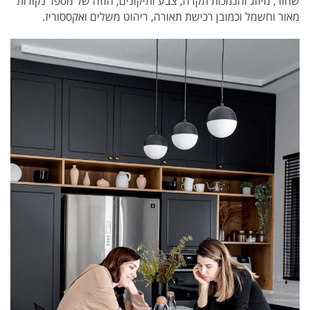
שחור, מיזוג והנמכות תקרה, צבע ותיקונים, הזזה של מספר נקודות
מאור וחשמל וכמובן רכישת תאורה, ריהוט משלים ואקססוריז.