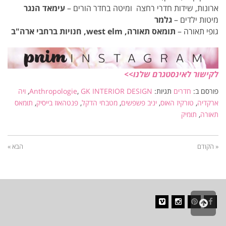
ארונות, שידות חדרי רחצה ומיטה בחדר הורים –
עימאד הנגר
מיטות ילדים –
גלמר
גופי תאורה –
תומאס תאורה, west elm, חנויות ברחבי ארה"ב
לקישור לאינסטגרם שלנו>>
פורסם ב:
חדרים
תגיות:
GK INTERIOR DESIGN
,
Anthropologie
,
ויה
ארקדיה
,
טורקיז האוס
,
יניב פשפשים
,
מטבחי הדקל
,
פנטהאוז בייסיק
,
תומאס
תאורה
,
תומיק
« הקודם
הבא »
גלילה
לראש
Vimeo
Instagram
Pinterest
Facebook
העמוד