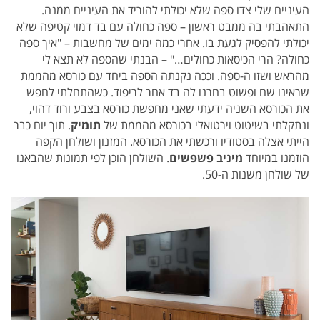
העיניים שלי צדו ספה שלא יכולתי להוריד את העיניים ממנה.
התאהבתי בה ממבט ראשון – ספה כחולה עם בד דמוי קטיפה שלא
יכולתי להפסיק לגעת בו. אחרי כמה ימים של מחשבות – "איך ספה
כחולה? הרי הכיסאות כחולים…" – הבנתי שהספה לא תצא לי
מהראש ושזו ה-ספה. וככה נקנתה הספה ביחד עם כורסא מהממת
שראינו שם ופשוט בחרנו לה בד אחר לריפוד. כשהתחלתי לחפש
את הכורסא השניה ידעתי שאני מחפשת כורסא בצבע ורוד דהוי,
ונתקלתי בשיטוט וירטואלי בכורסא מהממת של
תומיק
. תוך יום כבר
הייתי אצלה בסטודיו ורכשתי את הכורסא.
המזנון ושולחן הקפה
הוזמנו במיוחד
מיניב פשפשים
. השולחן הוכן לפי תמונות שהבאנו
של שולחן משנות ה-50.