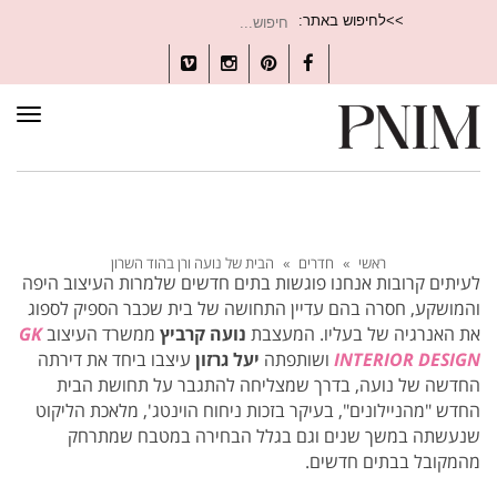
חיפוש
>>לחיפוש באתר:
עבור:
Vimeo
Instagram
Pinterest
Facebook
תפרי
ראשי
»
חדרים
»
הבית של נועה ורן בהוד השרון
לעיתים קרובות אנחנו פוגשות בתים חדשים שלמרות העיצוב היפה
והמושקע, חסרה בהם עדיין התחושה של בית שכבר הספיק לספוג
את האנרגיה של בעליו. המעצבת
נועה קרביץ
ממשרד העיצוב
GK
INTERIOR DESIGN
ושותפתה
יעל גרזון
עיצבו ביחד את דירתה
החדשה של נועה, בדרך שמצליחה להתגבר על תחושת הבית
החדש "מהניילונים", בעיקר בזכות ניחוח הוינטג', מלאכת הליקוט
שנעשתה במשך שנים וגם בגלל הבחירה במטבח שמתרחק
מהמקובל בבתים חדשים.