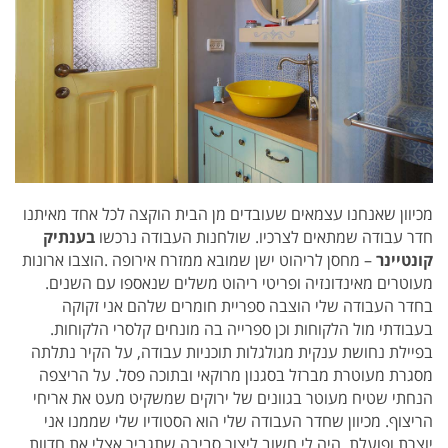
מכיוון שאנחנו עצמאים שעובדים מן הבית הוקצה לכל אחד מאיתנו
חדר עבודה שמתאים לצרכיו. שולחנות העבודה נרכשו
בענתיק
קונטיינר
– מחסן לריהוט ישן שמובא ממזרח אירופה .הוצבו ארונות
מעוטרים מאינדונזיה ופריטי ריהוט משלים שנאספו עם השנים.
בחדר העבודה שלי הוצבה ספריית חומרים שלהם אני זקוקה
בעבודתי מול הלקוחות וכן ספרייה בה מונחים קלסרי הלקוחות.
בפיילת נחושת ענקית מגולגלות תוכניות עבודה, על הקיר נתלתה
מסגרת מעוטרת מברזל בסגנון מרוקאי ובתוכה פסל. על הריצפה
הנחתי שטיח מעוטר בגוונים של ירוקים שמשקיט מעט את אריחי
הריצוף. מכיוון שחדר העבודה שלי הוא הסטודיו שלי שממנו אני
יוצרת ופועלת, היה לי חשוב ליצור סביבה שתגביר אצלי את חדוות