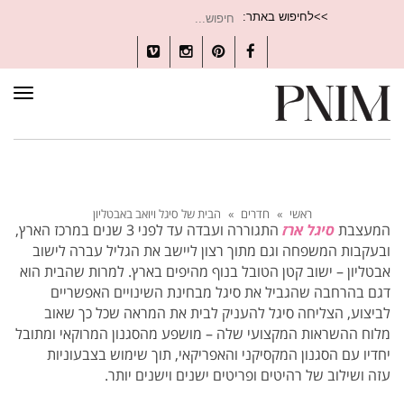
חיפוש
>>לחיפוש באתר:
עבור:
Vimeo
Instagram
Pinterest
Facebook
תפרי
ראשי
»
חדרים
»
הבית של סיגל ויואב באבטליון
המעצבת
סיגל ארז
התגוררה ועבדה עד לפני 3 שנים במרכז הארץ,
ובעקבות המשפחה וגם מתוך רצון ליישב את הגליל עברה לישוב
אבטליון – ישוב קטן הטובל בנוף מהיפים בארץ. למרות שהבית הוא
דגם בהרחבה שהגביל את סיגל מבחינת השינויים האפשריים
לביצוע, הצליחה סיגל להעניק לבית את המראה שכל כך שאוב
מלוח ההשראות המקצועי שלה – מושפע מהסגנון המרוקאי ומתובל
יחדיו עם הסגנון המקסיקני והאפריקאי, תוך שימוש בצבעוניות
עזה ושילוב של רהיטים ופריטים ישנים וישנים יותר.