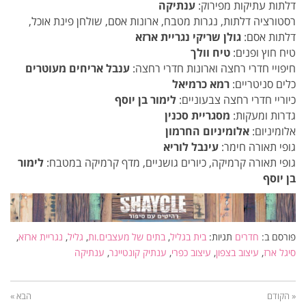
דלתות עתיקות מפירוק:
ענתיקה
רסטורציה דלתות, נגרות מטבח, ארונות אסם, שולחן פינת אוכל,
דלתות אסם:
גולן שריקי נגריית ארזא
טיח חוץ ופנים:
טיח וולך
חיפויי חדרי רחצה וארונות חדרי רחצה:
ענבל אריחים מעוטרים
כלים סניטריים:
רמא כרמיאל
כיוריי חדרי רחצה צבעוניים:
לימור בן יוסף
גדרות ומעקות:
מסגריית סכנין
אלומיניום:
אלומיניום החרמון
גופי תאורה חימר:
עינבל לוריא
גופי תאורה קרמיקה, כיורים גושניים, מדף קרמיקה במטבח:
לימור
בן יוסף
פורסם ב:
חדרים
תגיות:
בית בגליל
,
בתים של מעצבים.ות
,
גליל
,
נגריית ארזא
,
סיגל ארז
,
עיצוב בצפון
,
עיצוב כפרי
,
ענתיק קונטיינר
,
ענתיקה
« הקודם
הבא »