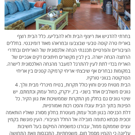
בחרתי להדגיש את ריצוף הבית ולא להבליעו. כלל הבית רוצף
באריח טרה קוטה טבעי שבצבעו ובמראהו מאוד דומיננטי. בחללים
הציבוריים והפרטיים תכננתי הנחה אלכסונית של האריחים ובחדרי
הרחצה הנחה ישרה. בין לבין מקשרים חיתוכים דקים אנכיים של
האריח בכדי לתת לעין להתרגל למעבר מהנחה האלכסונית לישרה.
במקומות נבחרים אף שיבצתי אריחי קרמיקה קטנים בין אריחי
הטרקוטה בגווני טורקיז.
הבית מטויח פנים וחוץ כולל תקרות, בטיח מינרלי מבית וולך. 4
גוונים משולבים אחד בשני- ב'ז, ירקרק, כחול עמוק וכתמתם. יש
שינוי גוונים גם בחלק מן התקרות שממשיכות את גוון הקיר. כל
הפינות בתוך הבית עוגלו והפכו רכות ואמורפיות.
דלת הכניסה בגוון תכול עמוק מעוטרת בחלון מסורג שאליו הותאמה
זכוכית סבתא כתומה מובילה אל החלל הציבורי. העין פוגשת בקמין
עצים שממוקם ממול, עבורנו כמשפחה המיקום בעל חשיבות
עליונה כי הקמין מסמל חום, משפחתיות, התכנסות וזאת התחושה