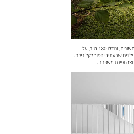
זהו ביתם של ענבל ועומר ושלושת ילדיהם. הבית נמצא בקיבוץ נחשונים, וגודלו 180 מ"ר, על
חדר ילדים שבעתיד יהפוך לקליניקה.
חצה ופינת משפחה.