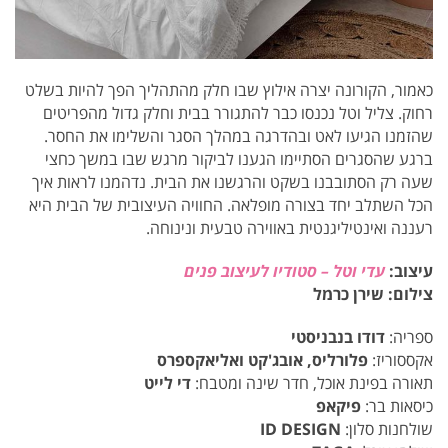
כאמור, הקורונה יצרה אילוץ שבו חלק מהתהליך הפך להיות בשלט
רחוק. צליל וטל נכנסו כבר להתגורר בבית וחלק גדול מהפריטים
שהזמנו הגיעו לאט ובהדרגה במהלך הסגר והשלימו את החסר.
ברגע שהסגרים הסתיימו הגענו לביקור מרגש שבו במשך כחצי
שעה רק הסתובבנו בשקט והרגשנו את הבית. נדהמנו לראות איך
הכל השתלב יחד בצורה מופלאה. החוויה העיצובית של הבית היא
רעננה ואינטיליגנטית באווירה טבעית ונינוחה.
עיצוב:
עדי וטל – סטודיו לעיצוב פנים
צילום: שירן כרמל
ספריה:
דודו בנבניסטי
אקססוריז:
פלורליס, אובג'קט ואליאקספרס
תאורה בפינת אוכל, חדר שינה ומטבח:
די לייט
כיסאות בר:
פיקאפ
שולחנות סלון:
ID DESIGN