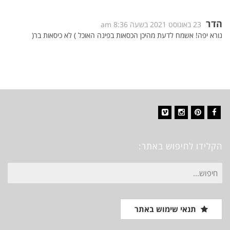
הדר
23 באוגוסט 2021 בשעה 8:36 am
נורא יפה! אשמח לדעת מהיכן הכסאות בפינה האוכל ) לא כיסאות בר(
Vimeo
Instagram
Pinterest
Facebook
הקלידו לחיפוש באתר:
חיפוש
עבור:
תנאי שימוש באתר