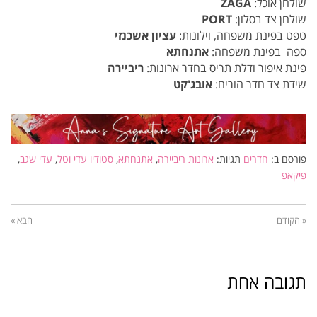
שולחן אוכל:
ZAGA
שולחן צד בסלון:
PORT
טפט בפינת משפחה, וילונות:
עציון אשכנזי
ספה בפינת משפחה:
אתנחתא
פינת איפור ודלת תריס בחדר ארונות:
ריביירה
שידת צד חדר הורים:
אובג'קט
פורסם ב:
חדרים
תגיות:
ארונות ריביירה
,
אתנחתא
,
סטודיו עדי וטל
,
עדי שגב
,
פיקאפ
« הקודם
הבא »
תגובה אחת