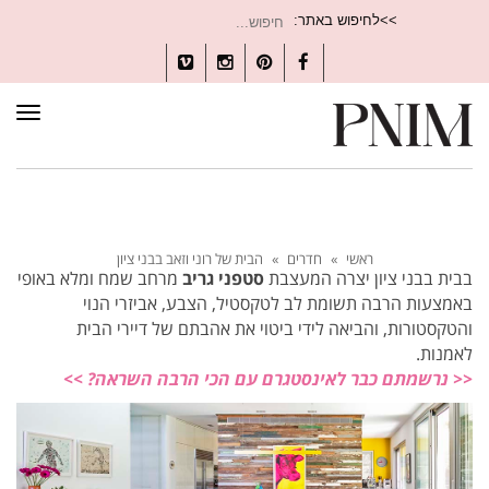
חיפוש
>>לחיפוש באתר:
עבור:
Vimeo
Instagram
Pinterest
Facebook
תפרי
ראשי
»
חדרים
»
הבית של רוני וזאב בבני ציון
בבית בבני ציון יצרה המעצבת
סטפני גריב
מרחב שמח ומלא באופי
באמצעות הרבה תשומת לב לטקסטיל, הצבע, אביזרי הנוי
והטקסטורות, והביאה לידי ביטוי את אהבתם של דיירי הבית
לאמנות.
<< נרשמתם כבר לאינסטגרם עם הכי הרבה השראה? >>