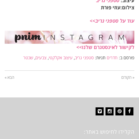
עיצוב:
סטפני גריב
צילום:עוזי פורת
עוד על סטפני גריב>>
לקישור לאינסטגרם שלנו>>
פורסם ב:
חדרים
תגיות:
סטפני גריב
,
עיצוב אקלקטי
,
צבעים
,
שכטר
« הקודם
הבא »
Vimeo
Instagram
Pinterest
Facebook
הקלידו לחיפוש באתר: