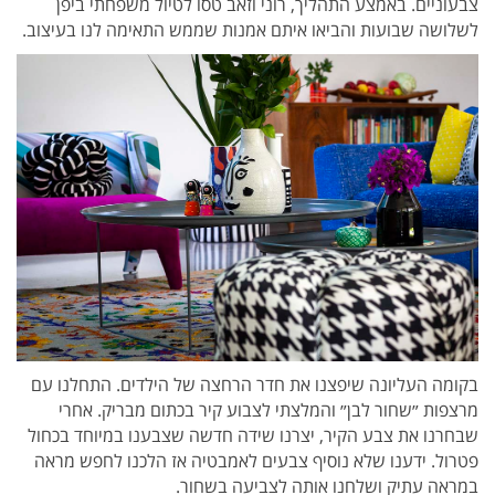
צבעוניים. באמצע התהליך, רוני וזאב טסו לטיול משפחתי ביפן
לשלושה שבועות והביאו איתם אמנות שממש התאימה לנו בעיצוב.
בקומה העליונה שיפצנו את חדר הרחצה של הילדים. התחלנו עם
מרצפות ״שחור לבן״ והמלצתי לצבוע קיר בכתום מבריק. אחרי
שבחרנו את צבע הקיר, יצרנו שידה חדשה שצבענו במיוחד בכחול
פטרול. ידענו שלא נוסיף צבעים לאמבטיה אז הלכנו לחפש מראה
במראה עתיק ושלחנו אותה לצביעה בשחור.