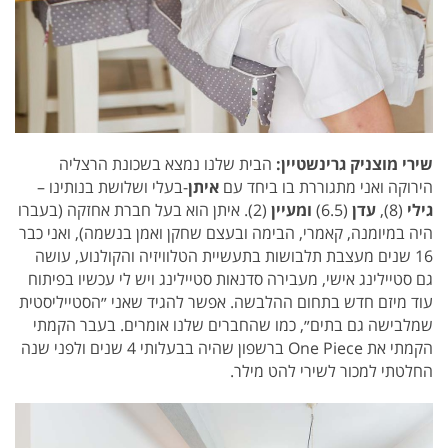
שירי מוצניק גרינשטיין:
הבית שלנו נמצא בשכונת הרצליה
הירוקה ואני מתגוררת בו ביחד עם
איתן
-בעלי ושלושת בנותינו –
גילי
(8),
עדן
(6.5)
ומעיין
(2). איתן הוא בעל חברת אחזקה (בעברו
היה במיומנה, קאמרי, הבימה ובעצם שחקן ואמן בנשמה), ואני כבר
16 שנים מעצבת תלבושות בתעשיית הטלוויזיה והקולנוע, עושה
גם סטיילינג אישי, מעבירה סדנאות סטיילינג ויש לי עכשיו בפיתוח
עוד מיזם חדש בתחום ההלבשה. אפשר להגיד שאני ״הסטייליסטית
שמלבישה גם בתים״, כמו שהחברים שלנו אומרים. בעבר הקמתי
הקמתי את One Piece ברשפון שהיה בבעלותי 4 שנים ולפני שנה
החלטתי למכור לשירי להט מילר.