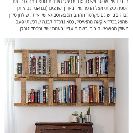
בבדים של שכטר ויש כורסת וינטאג' מיוחדת נוספת מהולנד. את
הספה עשיתי אצל הרפד שלי באורך שרצינו (גם אני וגם איתן
גבוהים). יש גם סקרטר מהמם מסבא וסבתא של איתן, שולחן סלון
שהוא בכלל איקאה מהאייטיז, כסא נדנדה לבנה שרכשתי פעם
משוק הפשפשים ביפו כשהיה עדיין באמת שוק וספסל גובלן.