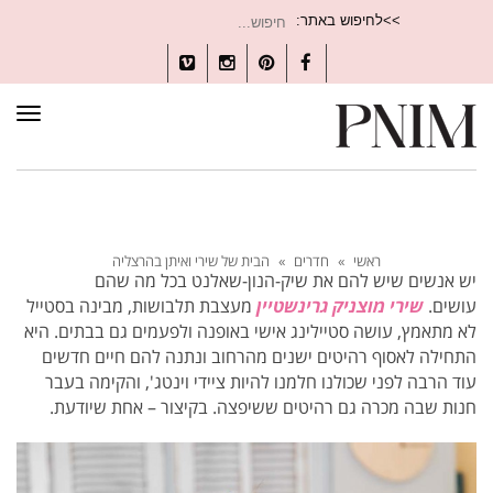
חיפוש
>>לחיפוש באתר:
עבור:
Vimeo
Instagram
Pinterest
Facebook
תפרי
ראשי
»
חדרים
»
הבית של שירי ואיתן בהרצליה
יש אנשים שיש להם את שיק-הנון-שאלנט בכל מה שהם
עושים.
שירי מוצניק גרינשטיין
מעצבת תלבושות, מבינה בסטייל
לא מתאמץ, עושה סטיילינג אישי באופנה ולפעמים גם בבתים. היא
התחילה לאסוף רהיטים ישנים מהרחוב ונתנה להם חיים חדשים
עוד הרבה לפני שכולנו חלמנו להיות ציידי וינטג', והקימה בעבר
חנות שבה מכרה גם רהיטים ששיפצה. בקיצור – אחת שיודעת.