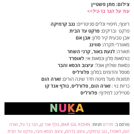
צילום: מתן פשטיין
עוד על הגר בר-גיל>>
ריצוף, חיפויי וכלים סניטריים:
נגב קרמיקה
פרקט ובריקים:
פרקט עד הבית
אבן טבעית קיר סלון:
אבן אם
מאווררי תקרה:
סווינג
תאורה:
לגעת באור, קרני השחר
כורסאות סלון וכסאות אי:
לאופרד
כסאות שולחן אוכל:
עיצוב הכסא והבר
ספסל והדומים בסלון:
פלורליס
תמונות מעל מיטה חדר שינה הורים:
זארה הום
כריות נוי :
זארה הום, פלורליס, גולף אנד קו
סטיילינג למידוף:
פלורליס
פורסם ב:
חדרים
תגיות:
BAR GIL KOHN
,
גולף אנד קו
,
הגר בר-גיל
,
זארה
הום
,
לאופרד
,
נגב קרמיקה
,
עיצוב בדרום
,
עיצוב הכסא והבר
,
פרקט עד הבית