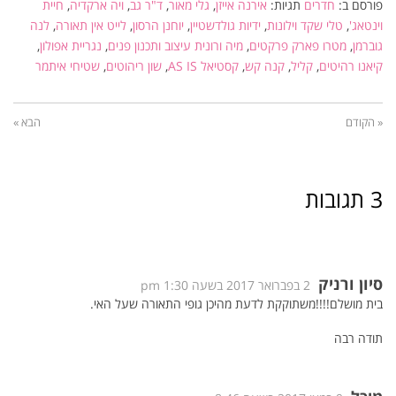
פורסם ב:
חדרים
תגיות:
אירנה אייזן
,
גלי מאור
,
ד"ר גב
,
ויה ארקדיה
,
חיית
וינטאג'
,
טלי שקד וילונות
,
ידיות גולדשטיין
,
יוחנן הרסון
,
לייט אין תאורה
,
לנה
גוברמן
,
מטרו פארק פרקטים
,
מיה ורונית עיצוב ותכנון פנים
,
נגריית אפולון
,
קיאנו רהיטים
,
קליל
,
קנה קש
,
קסטיאל AS IS
,
שון ריהוטים
,
שטיחי איתמר
« הקודם
הבא »
3 תגובות
סיון ורניק
2 בפברואר 2017 בשעה 1:30 pm
בית מושלם!!!!משתוקקת לדעת מהיכן גופי התאורה שעל האי.
תודה רבה