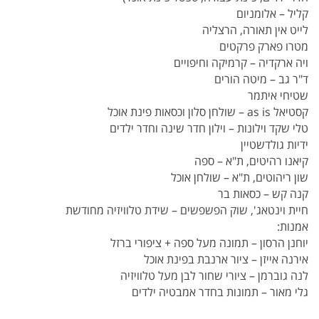
קליל – אלומניום
לייט אין תאורה, הרצליה
מטרו פארק פרקטים
ויה ארקדיה – קרמיקה וחיפויים
ד"ר גב – מיטה הורים
שטיחי איתמר
קסטיאל as is – שולחן סלון וכסאות פינת אוכל
טלי שקד וילונות – וילון חדר שינה וחדר ילדים
ידיות גולדשטיין
קיאנו רהיטים, ת"א – ספה
שון ריהוטים, ת"א – שולחן אוכל
קנה קש – כסאות בר
חיית וינטאג', שוק הפשפשים – שידת טלוויזיה מחודשת
אמנות:
יוחנן הרסון – תמונה מעל ספה + ציפורי ברזל
אירנה אייזן – ציור ארנבת בפינת אוכל
לנה גוברמן – ציורי שחור לבן מעל טלוויזיה
גלי מאור – תמונות בחדר אמבטיה ילדים