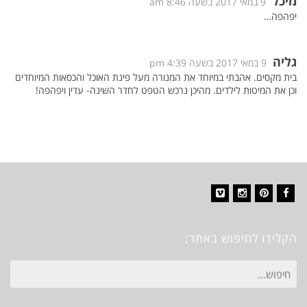
מיכל
9 במאי 2017 בשעה 8:46 am
יפהפה…
גליה
9 במאי 2017 בשעה 4:39 pm
בית מקסים. אהבתי במיוחד את המנורה מעל פינת האוכל והכסאות המיוחדים
וכן את המיטות לילדים. מהיכן נרכש הטפט לחדר השינה- עדין ויפהפה!
Vimeo
Instagram
Pinterest
Facebook
הקלידו לחיפוש באתר:
חיפוש
עבור: