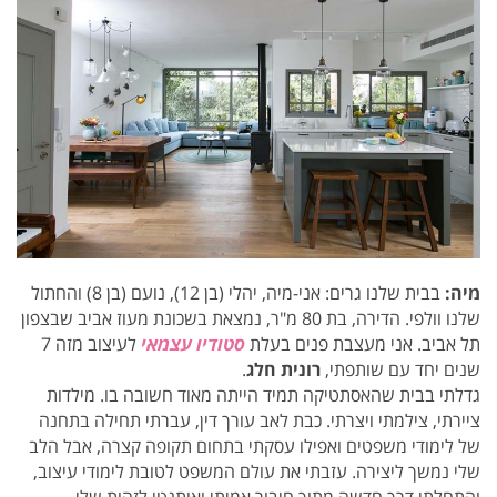
מיה:
בבית שלנו גרים: אני-מיה, יהלי (בן 12), נועם (בן 8) והחתול
שלנו וולפי. הדירה, בת 80 מ"ר, נמצאת בשכונת מעוז אביב שבצפון
תל אביב. אני מעצבת פנים בעלת
סטודיו עצמאי
לעיצוב מזה 7
שנים יחד עם שותפתי,
רונית חלג
.
גדלתי בבית שהאסתטיקה תמיד הייתה מאוד חשובה בו. מילדות
ציירתי, צילמתי ויצרתי. כבת לאב עורך דין, עברתי תחילה בתחנה
של לימודי משפטים ואפילו עסקתי בתחום תקופה קצרה, אבל הלב
שלי נמשך ליצירה. עזבתי את עולם המשפט לטובת לימודי עיצוב,
והתחלתי דרך חדשה מתוך חיבור אמיתי ואותנטי לזהות שלי.