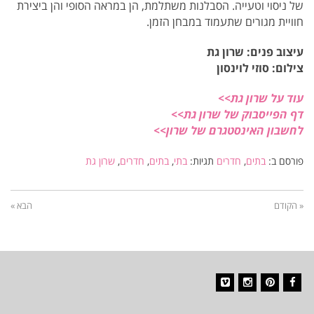
של ניסוי וטעייה. הסבלנות משתלמת, הן במראה הסופי והן ביצירת
חוויית מגורים שתעמוד במבחן הזמן.
עיצוב פנים: שרון גת
צילום: סוזי לוינסון
עוד על שרון גת>>
דף הפייסבוק של שרון גת>>
לחשבון האינסטגרם של שרון>>
פורסם ב:
בתים
,
חדרים
תגיות:
בתי
,
בתים
,
חדרים
,
שרון גת
« הקודם
הבא »
Vimeo
Instagram
Pinterest
Facebook