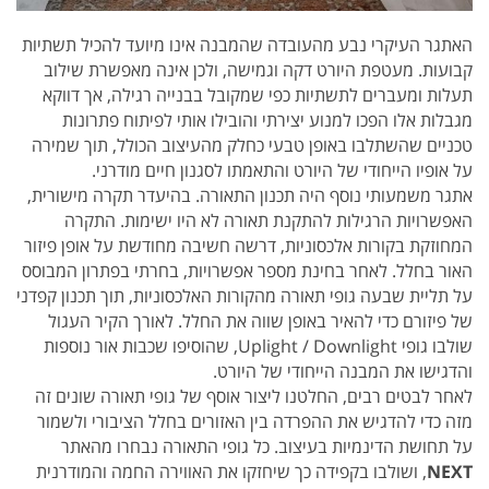
האתגר העיקרי נבע מהעובדה שהמבנה אינו מיועד להכיל תשתיות
קבועות. מעטפת היורט דקה וגמישה, ולכן אינה מאפשרת שילוב
תעלות ומעברים לתשתיות כפי שמקובל בבנייה רגילה, אך דווקא
מגבלות אלו הפכו למנוע יצירתי והובילו אותי לפיתוח פתרונות
טכניים שהשתלבו באופן טבעי כחלק מהעיצוב הכולל, תוך שמירה
על אופיו הייחודי של היורט והתאמתו לסגנון חיים מודרני.
אתגר משמעותי נוסף היה תכנון התאורה. בהיעדר תקרה מישורית,
האפשרויות הרגילות להתקנת תאורה לא היו ישימות. התקרה
המחוזקת בקורות אלכסוניות, דרשה חשיבה מחודשת על אופן פיזור
האור בחלל. לאחר בחינת מספר אפשרויות, בחרתי בפתרון המבוסס
על תליית שבעה גופי תאורה מהקורות האלכסוניות, תוך תכנון קפדני
של פיזורם כדי להאיר באופן שווה את החלל. לאורך הקיר העגול
שולבו גופי Uplight / Downlight, שהוסיפו שכבות אור נוספות
והדגישו את המבנה הייחודי של היורט.
לאחר לבטים רבים, החלטנו ליצור אוסף של גופי תאורה שונים זה
מזה כדי להדגיש את ההפרדה בין האזורים בחלל הציבורי ולשמור
על תחושת הדינמיות בעיצוב. כל גופי התאורה נבחרו מהאתר
NEXT
, ושולבו בקפידה כך שיחזקו את האווירה החמה והמודרנית