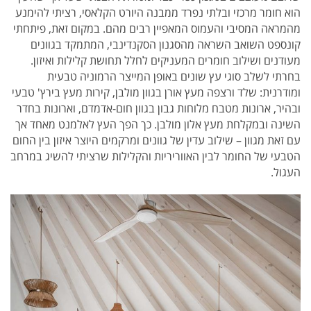
הוא חומר מרכזי ובלתי נפרד ממבנה היורט הקלאסי, רציתי להימנע
מהמראה המסיבי והעמוס המאפיין רבים מהם. במקום זאת, פיתחתי
קונספט השואב השראה מהסגנון הסקנדינבי, המתמקד בגוונים
מעודנים ושילוב חומרים המעניקים לחלל תחושת קלילות ואיזון.
בחרתי לשלב סוגי עץ שונים באופן המייצר הרמוניה טבעית
ומודרנית: שלד ורצפה מעץ אורן בגוון מולבן, קירות מעץ בירץ' טבעי
ובהיר, ארונות מטבח מלוחות גבון בגוון חום-אדמדם, וארונות בחדר
השינה ובמקלחת מעץ אלון מולבן. כך הפך העץ לאלמנט מאחד אך
עם זאת מגוון – שילוב עדין של גוונים ומרקמים היוצר איזון בין החום
הטבעי של החומר לבין האווריריות והקלילות שרציתי להשיג במרחב
העגול.