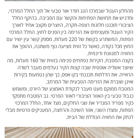
מהחלון העגול שבמרכז הגג חודר אור טבעי אל תוך החלל המרכזי,
ומדגיש את תחושת הפתיחות והקשר עם הסביבה. בהיקף החלל
הציבורי תוכננו חלונות רצפה-תקרה, היוצרים מקצב אחיד לאורך
הקיר העגול ומעצימים את הזרימה בין הפנים לחוץ. החלל המרכזי
הפתוח, המשתרע בקשת של 220 מעלות, מספק קשר עין ישיר עם
החוץ מכל נקודה, כאשר כל זווית מציעה נוף משתנה, ההופך את
החוויה למגוונת ודינמית.
בקצה המטבח, הקירות נפתחים פנימה בזווית של 160 מעלות, מה
שיוצר אשליה אופטית שבה קצות הקיר נעלמים מעבר לשדה
הראייה. את הדלתות תכננתי בקו אפס, כך שהן נטמעות בקירות
ואינן שוברת את הזרימה הטבעית של המרחב.
המטבח ממוקם מעט מעבר לנקודת האמצע של היורט, ומשמש
כגבול טבעי בין האזור הציבורי לאזור הפרטי. גב המטבח מתפקד
כקיר מפריד המגדיר את שני החלקים, מצד אחד, החלל המרכזי
הפתוח, ומצדו השני, אזור השינה והרחצה, המעניקים פרטיות מבלי
לנתק את החוויה הכוללת של הבית.