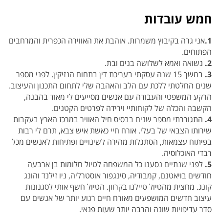
חמש עובדות
1.
אני גרה בקיבוץ משמרות. אוהבת את האווירה הכפרית והמרחבים
הפתוחים.
2.
נשואה ואמא לשלושה בנים ובת.
3.
במשך 15 שנה עסקתי בעריכת דין בתחום הנזיקין. לפני מספר
שנים החלטתי ללכת עם הלב והאהבה שלי לתחום התכנון והעיצוב.
הרקע המשפטי והעבודה עם אנשים מסייעים לי מאוד בהבנה,
הקשבה והכלה של לקוחותיי וירידה לפרטים הקטנים.
4.
התגוררתי מספר שנים בבסיס חיל האוויר במרכז הארץ בעקבות
שירותו הצבאי של בעלי. אורח חיי כאשת איש צבא, תרם לי רבות
בפיתוח עצמאות, הסתגלות מהירה לשינויים ופתיחות לאנשים מכל
רבדי האוכלוסיה.
5.
לפני שנתיים נסענו כל המשפחה לטיול חלומות בן ארבעה
חודשים בויאטנם, קמבודיה, סינגפור אוסטרליה, ניו זילנד והונג
קונג. מחצית מהטיול טיילנו בקרוון. הטיול חשף אותי לסגנונות
עיצוב חדשים המושפעים מאורח חיים רגוע יותר של אנשים עם
סדר עדיפויות שונה והרבה יותר שעות פנאי.