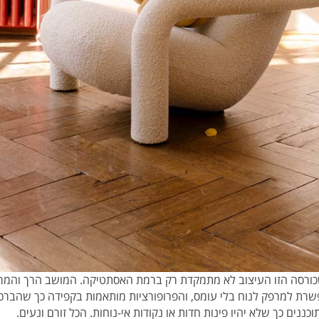
כורסה הזו העיצוב לא מתמקדת רק ברמת האסתטיקה. המושב הרך והמרו
רת למרפק לנוח בלי עומס, והפרופורציות מותאמות בקפידה כך שהברכי
כננים כך שלא יהיו פינות חדות או נקודות אי-נוחות. הכל זורם ונעים.