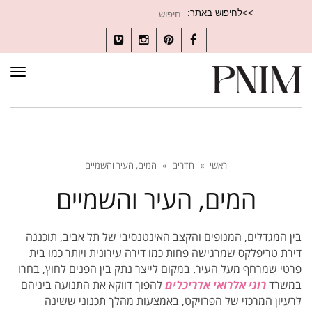
חיפוש
>>לחיפוש באתר:
עבור:
Vimeo
Instagram
Pinterest
Facebook
תפרי
ראשי
»
חדרים
»
המים, העיר והשמיים
המים, העיר והשמיים
בין המגדלים, המנופים והקצב האינטנסיבי של תל אביב, תוכננה
דירת טריפלקס שמרגישה פחות כמו דירה עירונית ויותר כמו בית
פרטי שמרחף מעל העיר. במקום לייצר נתק בין הפנים לחוץ, בחרו
במשרד
רוני אלרואי אדריכלים
להפוך דווקא את התנועה ביניהם
לרעיון המרכזי של הפרויקט, באמצעות מהלך תכנוני ששינה