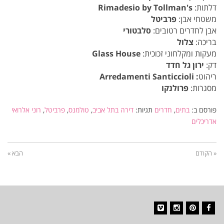
דלתות:
Rimadesio by Tollman's
משטחי אבן:
פרביטל
אבן לחדרים רטובים:
סלבטורי
בריכה:
צלול
מעקות ומקלחוני זכוכית:
Glass House
דק:
ירון גל חדד
ריהוט
: Arredamenti Santiccioli
מסגרות:
פרולנקו
פורסם ב:
בתים
,
חדרים
תגיות:
דירה בתל אביב
,
טולמנס
,
פרביטל
,
רוני אלרואי
אדריכלים
« הקודם
הבא »
Vimeo
Instagram
Pinterest
Facebook