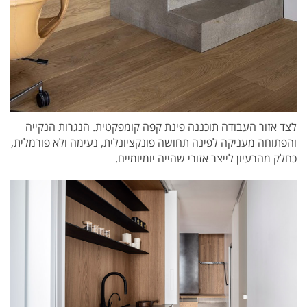
לצד אזור העבודה תוכננה פינת קפה קומפקטית. הנגרות הנקייה
והפתוחה מעניקה לפינה תחושה פונקציונלית, נעימה ולא פורמלית,
כחלק מהרעיון לייצר אזורי שהייה יומיומיים.