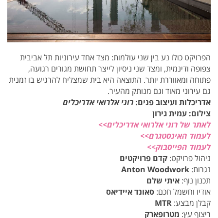
הפרויקט כולו נע בין שני עולמות: מצד אחד עירוניות תל אביבית
צפופה ודינמית, ומצד שני ניסיון לייצר תחושת מגורים רגועה,
פתוחה ומאווררת יותר. התוצאה היא בית שמצליח להרגיש בו זמנית
גם עירוני מאוד וגם מנותק מהעיר.
אדריכלות ועיצוב פנים:
רוני אלרואי אדריכלים
צילום: עמית גירון
לאתר של רוני אלרואי אדריכלים>>
לעמוד האינסטגרם>>
לעמוד הפייסבוק>>
ניהול פרויקט:
קדם פרויקטים
נגרות:
Anton Woodwork
תכנון נוף:
איתי שלם
אודיו וחשמל חכם:
סאונד איידיאס
קבלן מבצע:
MTR
ריצוף עץ:
מטרופארק