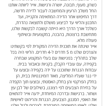
כשרון, מעוף, תבונה, יושרה ורגישות. אייר ליוותה אותנו
החל משלב הרעיון והמחשבה לעבור לדירה חדשה,
דרך החיפוש אחר הדירה המתאימה והקנייה, ועד
התכנון והליווי עד לביצוע מושלם ולתוצאה נהדרת,
כשלכל אורך הדרך היא הייתה קשובה לבקשות שלנו,
מתחשבת ברצונות, בהבנה, במקצועיות ובשיתוף
פעולה מלא.
אייר שינתה את תוכנית הדירה המקורית לפי בקשתינו
והצרכים שלנו מ 5 חדרים ל-4 חדרים.
הליווי היה בכל
שלב בתהליך: בפגישות עם בעלי המקצוע שבחרה
בקפידה, עם עובדי הקבלן, בקניות ובאבזור בבית.
עבודות הנגרות שתוכננו על ידה בקפידה ובוצעו על
ידי נגר שעליו המליצה, מאוד דומיננטיות בבית, הן
בחלק הפרקטי והן בחלק האסטתי, ובוצעו תוך הקפדה
על בחירת הצבעים לפי רצוננו, בשילובים של לבן עץ
ושחור. ברגישות ובדרכה המיוחדת, ידעה אייר להתאים
את האופי, הסגנון, הצבעים, הנגרות והריהוט לאישיות
שלנו, לאופי המשפחה המורחבת, לצרכים ולגיל שלנו