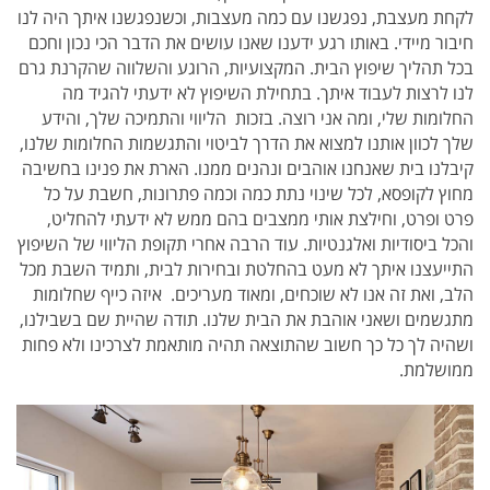
לקחת מעצבת, נפגשנו עם כמה מעצבות, וכשנפגשנו איתך היה לנו
חיבור מיידי. באותו רגע ידענו שאנו עושים את הדבר הכי נכון וחכם
בכל תהליך שיפוץ הבית. המקצועיות, הרוגע והשלווה שהקרנת גרם
לנו לרצות לעבוד איתך. בתחילת השיפוץ לא ידעתי להגיד מה
החלומות שלי, ומה אני רוצה. בזכות הליווי והתמיכה שלך, והידע
שלך לכוון אותנו למצוא את הדרך לביטוי והתגשמות החלומות שלנו,
קיבלנו בית שאנחנו אוהבים ונהנים ממנו. הארת את פנינו בחשיבה
מחוץ לקופסא, לכל שינוי נתת כמה וכמה פתרונות, חשבת על כל
פרט ופרט, וחילצת אותי ממצבים בהם ממש לא ידעתי להחליט,
והכל ביסודיות ואלגנטיות.
עוד הרבה אחרי תקופת הליווי של השיפוץ
התייעצנו איתך לא מעט בהחלטת ובחירות לבית, ותמיד השבת מכל
הלב, ואת זה אנו לא שוכחים, ומאוד מעריכים.
איזה כייף שחלומות
מתגשמים ושאני אוהבת את הבית שלנו.
תודה שהיית שם בשבילנו,
ושהיה לך כל כך חשוב שהתוצאה תהיה מותאמת לצרכינו ולא פחות
ממושלמת.