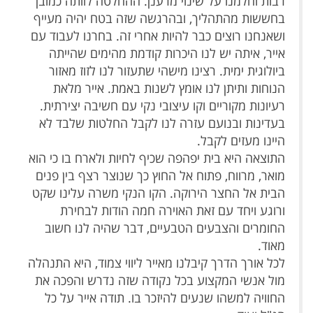
רבות וחלמנו על שינוי מרענן. ההחלטה לוותה כמובן
בחששות מהתהליך, ובהרגשה שזה בטח יהיה מעייף
ושאנחנו רוצים כבר להיות אחרי זה. בחרנו לעבוד עם
אייר, איתה יש לנו היכרות קודמת מהימים שהייתה
ביולוגית ימית. רצינו מישהי שתעזור לנו לזוז מאזור
הנוחות ותיתן לנו אומץ לשנות באמת. אייר מלאת
רעיונות מקוריים וקו עיצובי נקי עם חשיבה יצירתית.
בעדינות ובנועם עזרה לנו לקבל החלטות שלבד לא
היינו מעזים לקבל.
התוצאה היא בית יפהפה שכיף לחיות ולארח בו כי הוא
מואר, מרווח, פתוח אל החוץ כך שנוצר רצף בין פנים
הבית אל החצר הירוקה. הקו הנקי משרה עלינו שקט
ורוגע ויחד עם זאת האוירה חמה הודות לבחירת
החומרים והצבעים הטבעיים, דבר שהיה לנו חשוב
מאוד.
לכל אורך הדרך קיבלנו מאייר ליווי צמוד, היא התנהלה
מול אנשי המקצוע בכל נקודה שזה נדרש והפכה את
החוויה למשהו שנעים להיזכר בו.
תודה אייר על כל