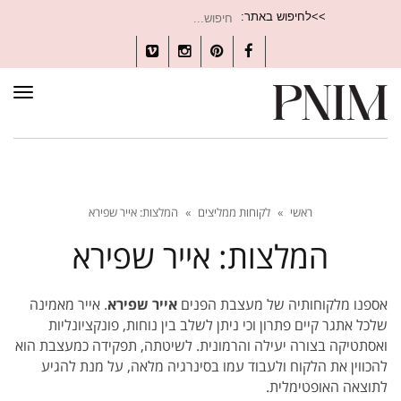
חיפוש
>>לחיפוש באתר:
עבור:
Vimeo
Instagram
Pinterest
Facebook
תפרי
ראשי
»
לקוחות ממליצים
»
המלצות: אייר שפירא
המלצות: אייר שפירא
אספנו מלקוחותיה של מעצבת הפנים
אייר שפירא
. אייר מאמינה
שלכל אתגר קיים פתרון וכי ניתן לשלב בין נוחות, פונקציונליות
ואסתטיקה בצורה יעילה והרמונית. לשיטתה, תפקידה כמעצבת הוא
להכווין את הלקוח ולעבוד עמו בסינרגיה מלאה, על מנת להגיע
לתוצאה האופטימלית.