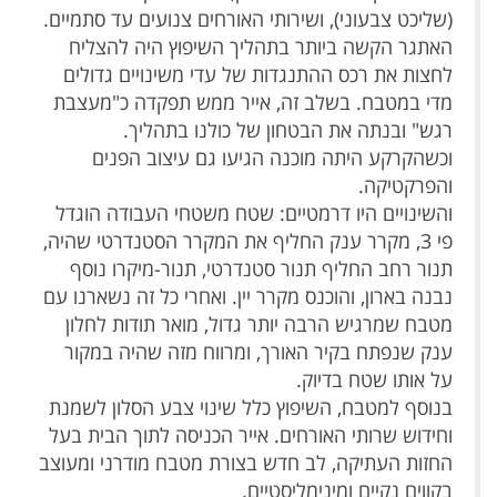
(שליכט צבעוני), ושירותי האורחים צנועים עד סתמיים.
האתגר הקשה ביותר בתהליך השיפוץ היה להצליח
לחצות את רכס ההתנגדות של עדי משינויים גדולים
מדי במטבח. בשלב זה, אייר ממש תפקדה כ"מעצבת
רגש" ובנתה את הבטחון של כולנו בתהליך.
וכשהקרקע היתה מוכנה הגיעו גם עיצוב הפנים
והפרקטיקה.
והשינויים היו דרמטיים: שטח משטחי העבודה הוגדל
פי 3, מקרר ענק החליף את המקרר הסטנדרטי שהיה,
תנור רחב החליף תנור סטנדרטי, תנור-מיקרו נוסף
נבנה בארון, והוכנס מקרר יין. ואחרי כל זה נשארנו עם
מטבח שמרגיש הרבה יותר גדול, מואר תודות לחלון
ענק שנפתח בקיר האורך, ומרווח מזה שהיה במקור
על אותו שטח בדיוק.
בנוסף למטבח, השיפוץ כלל שינוי צבע הסלון לשמנת
וחידוש שרותי האורחים. אייר הכניסה לתוך הבית בעל
החזות העתיקה, לב חדש בצורת מטבח מודרני ומעוצב
בקווים נקיים ומינימליסטיים.