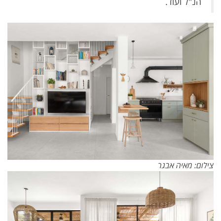
הנ"ל ועוד.
צילום: מאיה אבגר