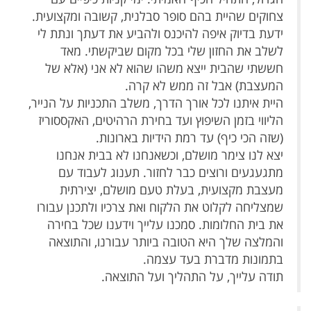
צחוקים שהיית בהם סופר סבלנית, קשובה ומקצועית.
ידעת בדיוק איפה להיכנס ולהביע את דעתך ונתת לי
לשלב את החזון שלי בכל מקום שביקשתי. מאד
חששתי שהבית ייצא משהו שהוא לא אני (אלא של
המעצבת) אבל זה ממש לא קרה.
היית איתנו לכל אורך הדרך, משלב התכניות על הנייר,
הליווי בזמן השיפוץ ועד בחירת הרהיטים, האקססוריז
(שזה הכי כיף) עד רמת הידיות בארונות.
יצא לנו צימר מושלם, וכשאנחנו לא בבית אנחנו
מתגעגעים ורוצים כבר לחזור. תענוג לעבוד עם
מעצבת מקצועית, בעלת טעם מושלם, יצירתית
שמצליחה לקלוט את הלקוח ואת צרכיו ולתכנן עבורו
את בית החלומות. סמכנו עלייך וידענו שכל בחירה
והמלצה שלך היא הטובה ביותר עבורנו, והתוצאה
בתמונות מדברת בעד עצמה.
תודה עלייך, על התהליך ועל התוצאה.