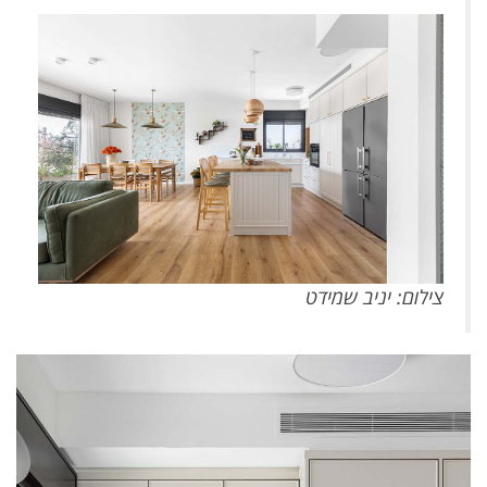
צילום: יניב שמידט