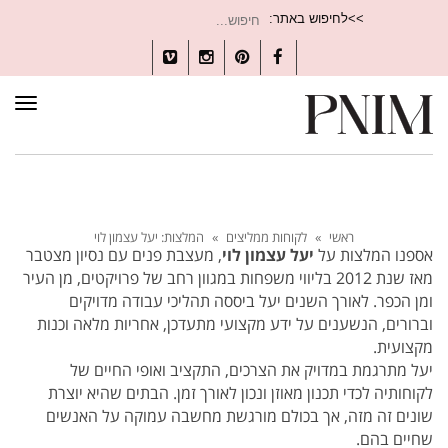
חיפוש
>>לחיפוש באתר:
עבור:
Vimeo
Instagram
Pinterest
Facebook
תפרי
ראשי
»
לקוחות ממליצים
»
המלצות: יעל עצמון לוי
אספנו המלצות על
יעל עצמון לוי
, מעצבת פנים עם נסיון מצטבר
מאז שנת 2012 בליווי משפחות במגוון רחב של פרויקטים, מן העיר
ומן הכפר. לאורך השנים יעל ביססה תהליכי עבודה מדויקים
וברורים, הנשענים על ידע מקצועי מתעדכן, אחריות מלאה וכנות
מקצועית.
יעל מתרגמת במדויק את הצרכים, התקציב ואופי החיים של
לקוחותיה לכדי תכנון מאוזן ונכון לאורך זמן. הבתים שהיא יוצרת
שונים זה מזה, אך בכולם מורגשת מחשבה עמוקה על האנשים
שחיים בהם.