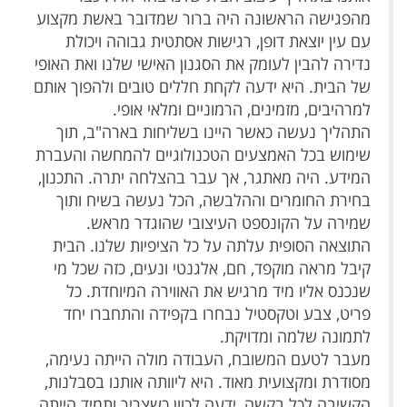
מהפגישה הראשונה היה ברור שמדובר באשת מקצוע
עם עין יוצאת דופן, רגישות אסתטית גבוהה ויכולת
נדירה להבין לעומק את הסגנון האישי שלנו ואת האופי
של הבית. היא ידעה לקחת חללים טובים ולהפוך אותם
למרהיבים, מזמינים, הרמוניים ומלאי אופי.
התהליך נעשה כאשר היינו בשליחות בארה"ב, תוך
שימוש בכל האמצעים הטכנולוגיים להמחשה והעברת
המידע. היה מאתגר, אך עבר בהצלחה יתרה. התכנון,
בחירת החומרים וההלבשה, הכל נעשה בשיח ותוך
שמירה על הקונספט העיצובי שהוגדר מראש.
התוצאה הסופית עלתה על כל הציפיות שלנו. הבית
קיבל מראה מוקפד, חם, אלגנטי ונעים, כזה שכל מי
שנכנס אליו מיד מרגיש את האווירה המיוחדת. כל
פריט, צבע וטקסטיל נבחרו בקפידה והתחברו יחד
לתמונה שלמה ומדויקת.
מעבר לטעם המשובח, העבודה מולה הייתה נעימה,
מסודרת ומקצועית מאוד. היא ליוותה אותנו בסבלנות,
הקשיבה לכל בקשה, ידעה לכוון כשצריך ותמיד הייתה