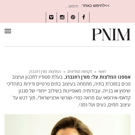
חיפוש
>>לחיפוש באתר:
עבור:
Vimeo
Instagram
Pinterest
Facebook
תפרי
ראשי
»
לקוחות ממליצים
»
המלצות: מורן רוזנברג
אספנו המלצות על: מורן רוזנברג
, בעלת סטודיו לתכנון ועיצוב
פנים במזכרת בתיה, מתמחה בעיצוב בתים פרטיים ודירות בתהליכי
שיפוץ או בנייה. עבודותיה מאופיינות בשילוב ייחודי של סגנון
קלאסי-אירופאי עם מראה כפרי-שורשי ארצישראלי, תוך דגש על
עיצוב חמים, נעים ועל-זמני.