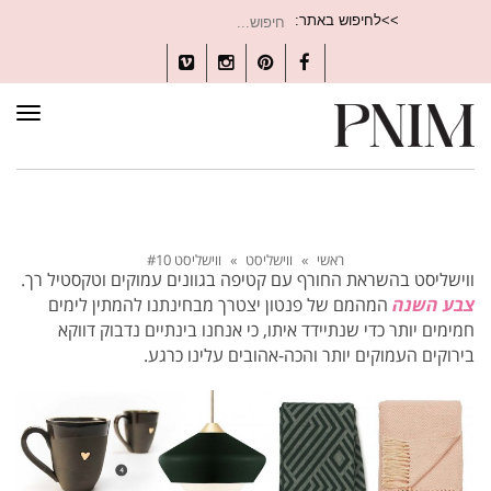
חיפוש
>>לחיפוש באתר:
עבור:
Vimeo
Instagram
Pinterest
Facebook
תפרי
ראשי
»
ווישליסט
»
ווישליסט #10
ווישליסט בהשראת החורף עם קטיפה בגוונים עמוקים וטקסטיל רך.
צבע השנה
המהמם של פנטון יצטרך מבחינתנו להמתין לימים
חמימים יותר כדי שנתיידד איתו, כי אנחנו בינתיים נדבוק דווקא
בירוקים העמוקים יותר והכה-אהובים עלינו כרגע.