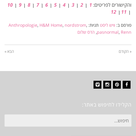
והקישורים לפריטים:
1
ן
2
ן
3
ן
4
ן
5
ן
6
ן
7
ן
8
ן
9
ן
10
ן
11
ן
12
פורסם ב:
וויש ליסט
תגיות:
,
nordstrom
,
H&M Home
,
Anthropologie
Renn
,
pasnormal
,
הדס שלום
« הקודם
הבא »
Vimeo
Instagram
Pinterest
Facebook
הקלידו לחיפוש באתר:
חיפוש
עבור: