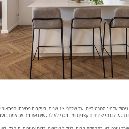
עבדתי במשרדי עורכי דין בתפקידי ניהול אדמיניסטרטיביים, עד שלפני
ו רגע הבנתי שהחיים קצרים מדי מכדי לא להגשים את מה שבאמת בוער ב
ד עורכי דין, לתחזוקת הבית ולגידול שלושה ילדים צעירים, תוך כדי ליו