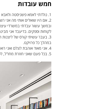
חמש עובדות
1. נולדתי לאמא פשניסטה ולאבא שהיה הבעלים של מותג אופנה. אם אהבה לצבע וסטייל עוברים בירושה, אז בטוח ירשתי זאת מהוריי ז"ל.
2. אם היו שואלים אותי מה אני ר
ובמשך עשור עבדתי במשרדי עיצוב 
לקוחות וספקים. בדיעבד אני מבינ
3. בעבר עשיתי קורס של ליצנות 
במהלך כל פרויקט.
4. אני מאוד אוהבת לצלם ואני רואה את העולם דרך פריימים וקומפוזיציות.
5. בכל פעם שאני חוזרת מחו"ל, לפני הטיסה אני קונה מגזינים של עיצוב בכסף המזומן שנשאר לי.