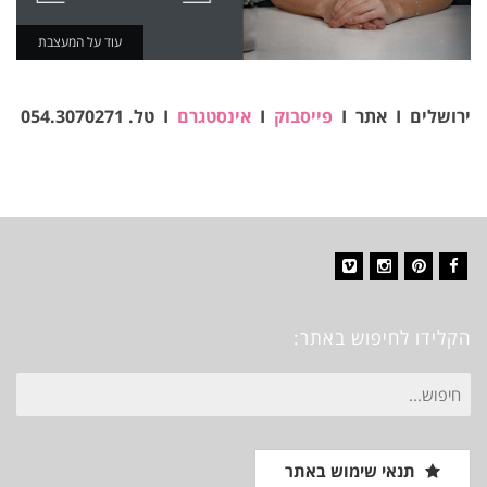
עוד על המעצבת
ירושלים I אתר I
פייסבוק
I
אינסטגרם
I טל. 054.3070271
Vimeo
Instagram
Pinterest
Facebook
הקלידו לחיפוש באתר:
חיפוש
עבור:
תנאי שימוש באתר