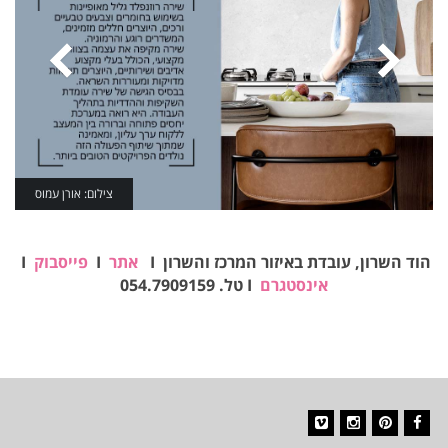
צילום: אורן עמוס
הוד השרון, עובדת באיזור המרכז והשרון I
אתר
I
פייסבוק
I
אינסטגרם
I טל. 054.7909159