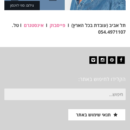
צילום: סוזי לוינסון
תל אביב (עובדת בכל הארץ) I
פייסבוק
I
אינסטגרם
I טל.
054.4971107​
Vimeo
Instagram
Pinterest
Facebook
הקלידו לחיפוש באתר:
חיפוש
עבור:
תנאי שימוש באתר