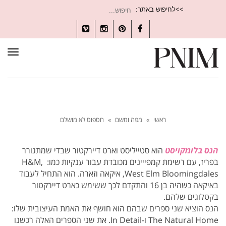
חיפוש
>>לחיפוש באתר:
עבור:
Vimeo
Instagram
Pinterest
Facebook
תפרי
ראשי
»
מפה ומשם
»
חספוס לא מושלם
הנס בלומקויסט
הוא סטייליסט וארט דיירקטור שבדי שמתגורר
בפריז, עם רשימת קמפייינים מכובדת עבור ענקיות כמו: H&M,
West Elm Bloomingdales, איקאה וזארה. הוא התחיל לעבוד
באיקאה כשהיה בן 16 והתקדם לכך ששימש כארט דיירקטור
בקטלוגים שלהם.
הנס הוציא שני ספרים שבהם הוא חושף את האמת העיצובית שלו:
The Natural Home ו-In Detail. את שני הספרים האלה רכשנו