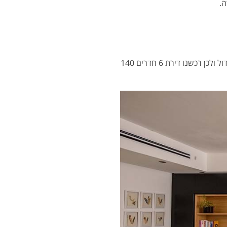
ה.
בנובמבר 2017 נכנסנו לבית חדש, דירת קבלן בכפר סבא הירוקה. לאחר לידת בני השלישי הרגשנו צורך לגדול ולכן רכשנו דירת 6 חדרים 140