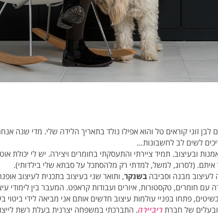
אמא ל-3 ילדים (7.5,6,1). גם לבן זוגי קוראים טל והוא אפילו נולד בתאריך הלידה שלי. מדי 
ריכים לשים לב לחשבונות…
נות ובעיצוב. תמיד ציירתי והתעסקתי בחומרים ויצירה. יש לי יכולת אוט
 איתם. (לסרוג, למשל, למדתי רק מלהסתכל על סבתא שלי בילדותי).
 לעיצוב מבנה וסביבה
בשנקר
, ותואר שני בעיצוב בתכנית לעיצוב אופנה
 עם חומרים, טקסטורות, איורים ועבודות קראפט. המעבר בין לימודי עיצו
טים, פתחו בפניי עולמות עיצוב חדשים אותם אני מביאה לידי ביטוי בעי
 ובעלים של חברת
ריביירה
. התברכתי במשפחה יצרנית בעלת רשת לייצור ו