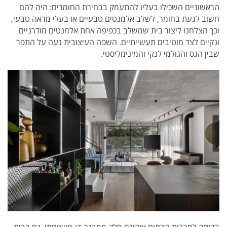
הראשוניים השכילו בעליו להתעמק בבחירת החומרים: היה להם
חשוב לגעת בחומר, לשלב אלמנטים טבעיים או בעלי מראה טבעי,
וכך הצלחנו ליצור בית שמשלב בכפיפה אחת אלמנטים מודרניים
ונקיים לצד מוטיבים תעשייתיים. השפה העיצובית נעה על התפר
שבין הגס והגולמי לנקי והמינימליסטי.
בדומה למרבית הבתים שהינם חלק ממבנה דו-משפחתי, גם בבית