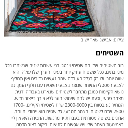
צילום: אבישג שאר ישוב
השטיחים
רוב השטיחים שלי הם שטיחי וינטג' בני עשרות שנים שנשמרו בכל
מיני בתים. ככל ששטיח עתיק יותר בעיניי הערך שלו עולה והוא
שווה יותר. ולו רק בגלל העובדה שהם נעשים נדירים ואין תחליף
לצבע הפסטלי המיוחד שנוצר בצבעי השטיח עם חלוף הזמן. גם
נושא הקיימות כמובן מתחבר לשטיחים שנארגו בעבודה ידנית
מצמר טבעי, וכעת יש להם שימוש חוזר ללא צורך בייצור חדש.
המחיר נע בטווח בין 2300-6000 ש"ח לשטיחי הקילים, 1700-
2500 ש"ח לשטיחי הצמר הטבעי. כל שטיח הוא ייחודי ומיוחד.
ארוגים בשיטה מסורתית בעבודת יד מרגשת. המכירה היא און ליין
באמצעות האתר שלי ויש אפשרות לתיאום וביקור בצור הדסה.