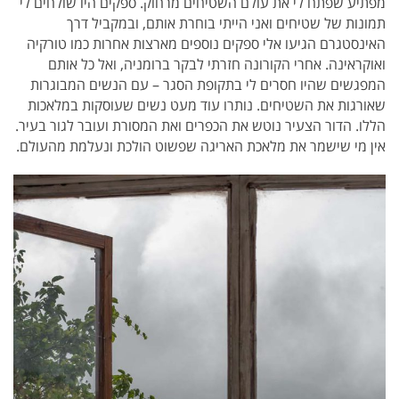
מפתיע שפתח לי את עולם השטיחים מרחוק. ספקים היו שולחים לי
תמונות של שטיחים ואני הייתי בוחרת אותם, ובמקביל דרך
האינסטגרם הגיעו אלי ספקים נוספים מארצות אחרות כמו טורקיה
ואוקראינה. אחרי הקורונה חזרתי לבקר ברומניה, ואל כל אותם
המפגשים שהיו חסרים לי בתקופת הסגר – עם הנשים המבוגרות
שאורגות את השטיחים. נותרו עוד מעט נשים שעוסקות במלאכות
הללו. הדור הצעיר נוטש את הכפרים ואת המסורת ועובר לגור בעיר.
אין מי שישמר את מלאכת האריגה שפשוט הולכת ונעלמת מהעולם.