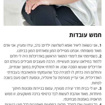
חמש עובדות
1.
אני נשואה ליאיר ואמא לשלושה ילדים: נדב, עידו ומעיין. אני אדם
מאוד משפחתי. אנחנו מטיילים המון ומארחים המון בביתנו.
2.
כשסיימתי את לימודי התואר הראשון באדריכלות היה לי חלום
ללמוד במילאנו עיצוב תעשייתי. הרבה מעצבים מובילים בעולם הם
אדריכלים שעשו הסבה שכזו. אז למדתי איטלקית במשך שנתיים,
והחלום הזה נדחק לו למגירה ככל שהעמקתי והתאהבתי בעבודתי
האדריכלית. אני עדיין מטורפת על איטליה, ונוסעת לשם פעם בשנה
לפחות.
3.
יש לי בבית חדר יצירה מטורף, עמוס בניירות ומכונות חיתוך
מיוחדות. מאוד אוהבת לעשות לבד כרטיסי ברכה מושקעים. זו ממש
תראפיה באמנות מבחינתי.
4.
כל נסיעה שלי לחו"ל, מלווה במסעות מאתגרים לכל מיני בניינים