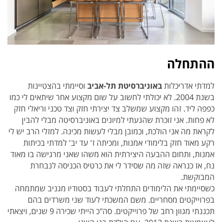
ההתחלה
למדתי אדריכלות
באוניברסיטת תל-אביב
וסיימתי בהצטיינות
בשנת 2004. לא יכולתי לחשוב על שום מקצוע אחר שיתאים לי כמו
כפפה ליד. זהו מקצוע שמשלב צד יצירתי חזק וצד טכני וריאלי חזק
לא פחות. אני זוכרת שהגעתי למיונים באוניברסיטה מבלי להבין
לקראת מה אני הולכת, וכמובן מבלי לעשות מכינה. למזלי הרב יש לי
רקע מאוד חזק בלימודי אמנות, ומכיתה ז' עד יב' למדתי בכיתות
אמנות, ותחום ההבעה היצירתית הוא משהו שאני מרגישה בו מאוד
נח, אז כנראה שזה מה שסידר לי את כרטיס הכניסה לנבחרת
המבוקשת.
כשסיימתי את הלימודים התחלתי לעבוד בסטודיו מגניב שמתמחה
בפרוייקטים מסחריים. משם המשכתי לעוד שני משרדים בהם
תכננתי מגוון רחב של פרוייקטים. סה"כ הייתי שכירה 9 שנים, ויצאתי