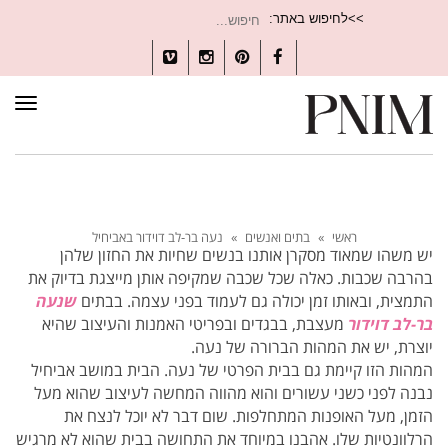
חיפוש
>>לחיפוש באתר:
עבור:
Vimeo
Instagram
Pinterest
Facebook
תפרי
ראשי
»
בתים ואנשים
»
נעה בר-לב דוידור באביחיל
יש משהו שמאוד מסקרן אותנו בנשים שחיות את החזון שלהן
בהרבה שכבות. כאלה שכל שכבה שמקיפה אותן מייצגת בדיוק את
התמצית, ובאותו זמן יכולה גם לעמוד בפני עצמה. בבתים
שנעה
בר-לב דוידור
מעצבת, בבגדים ובפריטי האמנות והעיצוב שהיא
יוצרת, יש את המהות הברורה של נעה.
המהות הזו קיימת גם בבית הפרטי של נעה. הבית במושב אביחיל
נבנה לפני כשני עשורים והוא מהווה המחשה לעיצוב שהוא מעל
הזמן, מעל האופנות המתחלפות. שום דבר לא יוכל לנצח את
הרלוונטיות שלו. אהבנו במיוחד את התחושה בבית שהוא לא מרגיש