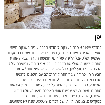
יפן
למדתי עיצוב אופנה בשנקר ולימדתי הרבה שנים בשנקר. הייתי
מעצבת אופנה מאוד מצליחה, והיה לי מאוד ברור ששם מתמקדת
העשייה שלי, אבל הלידה של רומי וחופשת הלידה שבאה אחריה
התחילו לשנות אצלי את הדברים. יובל ואני דיברנו, ובשיחה עלה
הרצון שלי לנסוע ליפן. יובל שאל אז בשיא הפשטות: "אז מה
הבעיה?", וכחוקר צעיר התחיל להתכתב עם היפנים ולחפש
הזדמנויות. כשרומי היתה בת 8 חודשים נסענו ליפן ושם הכל
השתנה. החוויה שלי מיפן היתה כל כך עוצמתית. למרות שבאתי
מתחום האופנה, לא עניינה אותי האופנה היפנית, אלא דווקא
האסנס, המהות. הייתי לוקחת את רומי ומשוטטת במנזרי זן,
במקדשים, בגינות. ראיתי שם דברים ש-3000 שנה לא משתנים,