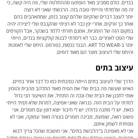
בגדים. כולם מסביב מאד הופתעו מההחלטה שלי, וזה היה קשה, כי
זה מה שלמדתי והיייתי טובה בזה. הרגשתי שאני לא רוצה
יותר לעצב דברים שהקיום שלהם קצוב בזמן, שמתאהבים בהם
ואחר כך זורקים. אחרי יפן כבר לא רציתי שהקנבס שלי ליצירה יהיה
במקום הזה של הזמניות. אמנם חזרתי ללמד בשנקר, אבל הקורסים
שלי הפכו לאחרים. כבר לא לימדתי לבנות קולקציות בגדים, הייתי
יותר ב-ART TO WEAR. הבגד ככסות, כפורמט. היחס שלי לאמנות
והיחס שלי לעיצוב מוצר הם מאוד דומים.
עיצוב בתים
הדרך שלי לעיצוב בתים הייתה נסיבתית כמו כל דבר אחר בחיים.
האיש שעשה פה בבית שלי את הטיח מאוד התלהב מהבית והזמין
אותי לתכנן את הבית שלו וככה זה התחיל. את השיעור הכי גדול
למדתי על הבית הזה. כנראה שאני אמיצה, למרות שלא תמיד הייתי
כזאת. יש לי מתנה גדולה: יש לי חיבור יוצא דופן עם חומרים. אני
פשוט רואה, שומעת, מבינה חומרים בצורה מאוד עמוקה, ואני לא
מפחדת לשחק איתם.
אני לא מאמינה ב"הלבשת בתים". אני חושבת שהכל צריך לבוא
מבפנים. כשאני עובדת עם לקוחות חדשים אני עושה עבודת מחקר