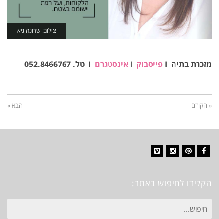
צילום: שרונה גיא
צילום: שי אדם
מזכרת בתיה I
פייסבוק
I
אינסטגרם
I טל. 052.8466767
« הקודם
הבא »
Vimeo
Instagram
Pinterest
Facebook
הקלידו לחיפוש באתר:
חיפוש