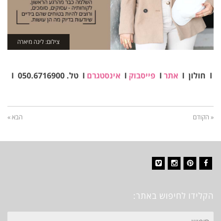
צילום: לינה מיארה
I חולון I
אתר
I
פייסבוק
I
אינסטגרם
I טל. 050.6716900 I
« הקודם
הבא »
Vimeo
Instagram
Pinterest
Facebook
הקלידו לחיפוש באתר:
חיפוש