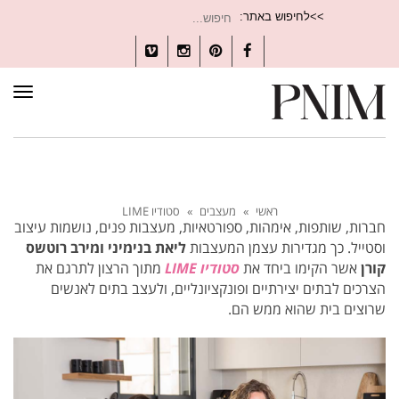
חיפוש
>>לחיפוש באתר:
עבור:
Vimeo
Instagram
Pinterest
Facebook
תפרי
ראשי
»
מעצבים
»
סטודיו LIME
חברות, שותפות, אימהות, ספורטאיות, מעצבות פנים, נושמות עיצוב
וסטייל. כך מגדירות עצמן המעצבות
ליאת בנימיני ומירב רוטשס
קורן
אשר הקימו ביחד את
סטודיו LIME
מתוך הרצון לתרגם את
הצרכים לבתים יצירתיים ופונקציונליים, ולעצב בתים לאנשים
שרוצים בית שהוא ממש הם.