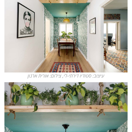
עיצוב: סטודיו דירתי-לי, צילום: אורית ארנון