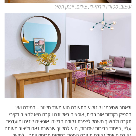
עיצוב: סטודיו דירתי-לי, צילום: יונתן תמיר
ולאחר שסיכמנו שנושא התאורה הוא מאוד חשוב – במידה ואין
מספיק נקודות אור בבית, אופציה ראשונה ויקרה היא לחצוב בקיר/
תקרה ולמשוך חשמל ליצירת נקודה חדשה. אופציה שניה ומועדפת
עליי, בייחוד בדירות שכורות, היא למשוך שרשרת נאה וליצור מאותה
נקודת חשמל נקודת תאורה נוספת במיקום מרוחק יותר – למשל