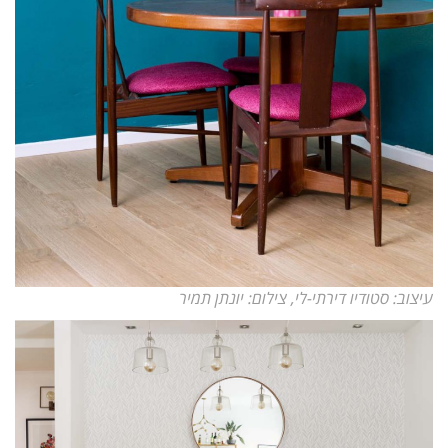
עיצוב: סטודיו דירתי-לי, צילום: יונתן תמיר