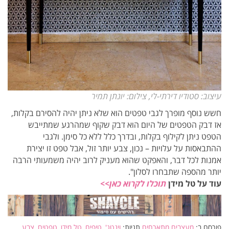
עיצוב: סטודיו דירתי-לי, צילום: יונתן תמיר
חשש נוסף מופרך לגבי טפטים הוא שלא ניתן יהיה להסירם בקלות,
אז דבק הטפטים של היום הוא דבק שקוף שמהרגע שמתייבש
הטפט ניתן לקילוף בקלות, ובדרך כלל ללא כל סימן. ולגבי
ההתבאסות על עלויות – נכון, צבע יותר זול, אבל טפט זו יצירת
אמנות לכל דבר, והאפקט שהוא מעניק לרוב יהיה משמעותי הרבה
יותר מהספה שתבחרו לסלון".
עוד על טל מידן
תוכלו לקרוא כאן>>
פורסם ב:
מעצבים מתארחים
תגיות:
וינטג'
,
טיפים
,
טל מידן
,
טפטים
,
צבע