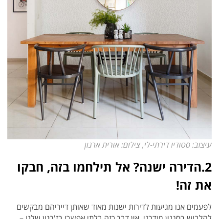
עיצוב: סטודיו דירתי-לי, צילום: אורית ארנון
2.הדירה ישנה? אל תילחמו בזה, חבקו
את זה!
לפעמים אנו מגיעות לדירות ישנות מאוד שאותן דייריהם מבקשים
להלביש בסגנון מודרני. אין דבר כזה בלתי אפשרי בז'רגון שלנו –