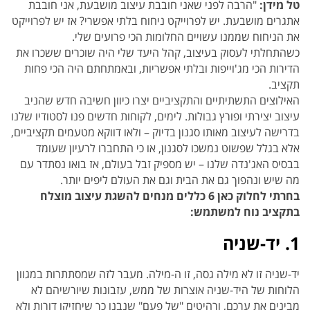
טל מידן:
"הרבה לפני שאני חובבת עיצוב מושבעת, אני חובבת
אתגרים מושבעת. יש לפרוייקט ניחוח בלתי אפשרי? אז יש לפרוייקט
את הניחוח שממנו עשויים החלומות הכי פרועים שלי.
כשהתחלתי לעסוק בעיצוב, קהל היעד שלי היה שוכרים ששכרו את
הדירות הכי מג'וייפות ובלתי אפשריות, ובאמתחתם היה הכי פחות
תקציב.
האילוצים התשתיתיים והתקציביים יצרו כיוון חשיבה חדש שהניב
עיצוב יצירתי ופורץ גבולות. לימים, לקוחות חדשים פנו לסטודיו שלנו
בדרישה לעיצוב מאותו סגנון בדיוק – ולאו דווקא מטעמים תקציביים,
אלא בגלל שפשוט נמשכו לסגנון, או כי התחברו לרעיון שעומד
בבסיס האג'נדה שלנו – יש מספיק זבל בעולם, אז בואו נסתדר עם
מה שיש ונהפוך גם את הבית וגם את העולם ליפים יותר.
בחרתי לחלוק כאן 6 כללים מנחים להשגת עיצוב מוצלח
בתקציב נוח למשתמש:
1. יד-שניה
יד-שניה זו לא מילה גסה, זו ה-מילה. מעבר לזה שמסתתרות במגוון
הלוחות של היד-שניה אוצרות של ממש, עזבונות שיורשיהם לא
מבינים את ערכם, ורהיטים "של פעם" שנבנו כך שיחזיקו דורות ולא